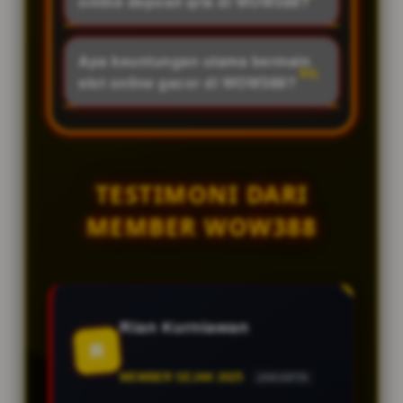
online deposit qris di WOW388?
permainan yang transparan, adil,
Melakukan slot online deposit qris
dan stabil. Selain itu, WOW388
di WOW388 sangatlah mudah.
Apa keuntungan utama bermain
menawarkan berbagai jenis
Anda hanya perlu masuk ke menu
slot online gacor di WOW388?
permainan slot online terlengkap
deposit, pilih opsi QRIS, masukkan
dengan peluang menang yang
Keuntungan utama bermain slot
nominal transfer, lalu scan kode
sangat tinggi.
online gacor di WOW388 adalah
QR yang tersedia menggunakan
Anda bisa menikmati akses
aplikasi e-wallet atau e-banking
permainan tanpa batas 24 jam
TESTIMONI DARI
Anda. Transaksi akan diproses
dengan server terbaik, jaminan
otomatis kurang dari 1 menit.
MEMBER WOW388
pembayaran penuh atas semua
kemenangan Anda, serta
beragam pilihan metode deposit
termasuk slot online deposit qris
yang super praktis dan instan.
Rian Kurniawan
R
MEMBER SEJAK 2025
JAKARTA