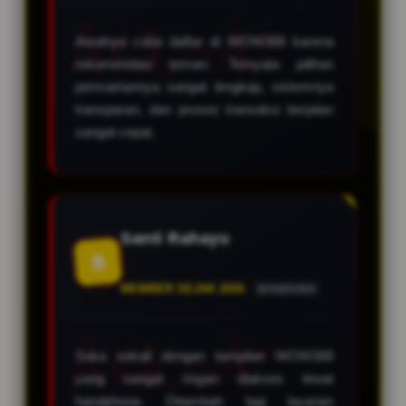
Awalnya coba daftar di WOW388 karena
rekomendasi teman. Ternyata pilihan
permainannya sangat lengkap, sistemnya
transparan, dan proses transaksi berjalan
sangat cepat.
Santi Rahayu
S
MEMBER SEJAK 2026
BANDUNG
Suka sekali dengan tampilan WOW388
yang sangat ringan diakses lewat
handphone. Ditambah lagi layanan