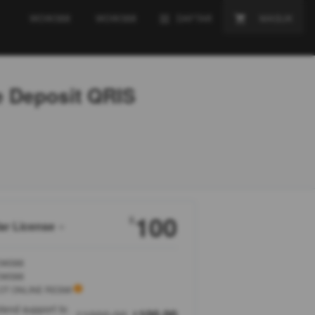
WOW388
WOW388
DAFTAR
MASUK
e Deposit QRIS
100
$
ar License
88
lar License
$
SELECTED
luded:
W388
luded:
88 merupakan toko resmi slot online
W388
luded:
OT ONLINE RESMI
 menawarkan koleksi permainan
kap, akses cepat, dan layanan
tend support to
$
$