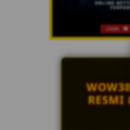
LOGIN
WOW388
RESMI 