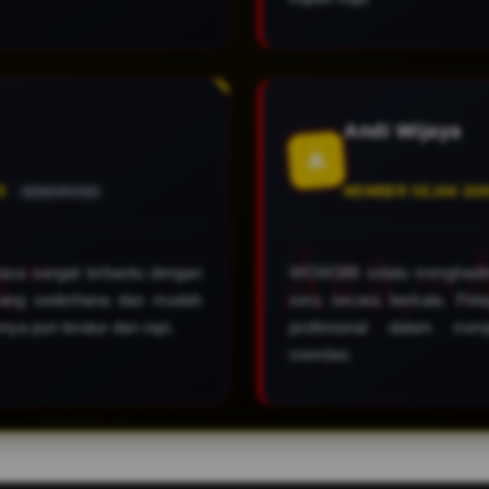
Andi Wijaya
A
25
MEMBER SEJAK 20
SEMARANG
asa sangat terbantu dengan
WOW388 selalu menghadi
yang sederhana dan mudah
seru secara berkala. Pel
nya pun teratur dan rapi.
profesional dalam men
member.