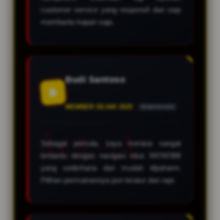
customer service yang responsif dan siap
membantu kapan saja.
Budi Santoso
B
MEMBER SEJAK 2025
SEMARANG
Sebagai pemula, saya merasa sangat
terbantu dengan navigasi situs WOW388
yang sederhana dan mudah dipahami.
Pilihan permainannya pun teratur dan rapi.