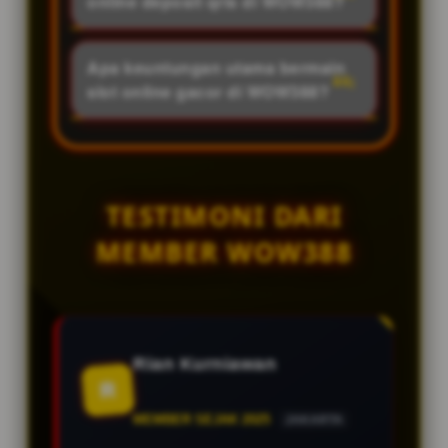
online deposit qris di WOW388?
permainan yang transparan, adil,
Melakukan slot online deposit qris
dan stabil. Selain itu, WOW388
di WOW388 sangatlah mudah.
Apa keuntungan utama bermain
menawarkan berbagai jenis
Anda hanya perlu masuk ke menu
slot online gacor di WOW388?
permainan slot online terlengkap
deposit, pilih opsi QRIS, masukkan
dengan peluang menang yang
Keuntungan utama bermain slot
nominal transfer, lalu scan kode
sangat tinggi.
online gacor di WOW388 adalah
QR yang tersedia menggunakan
Anda bisa menikmati akses
aplikasi e-wallet atau e-banking
permainan tanpa batas 24 jam
TESTIMONI DARI
Anda. Transaksi akan diproses
dengan server terbaik, jaminan
otomatis kurang dari 1 menit.
MEMBER WOW388
pembayaran penuh atas semua
kemenangan Anda, serta
beragam pilihan metode deposit
termasuk slot online deposit qris
yang super praktis dan instan.
Rian Kurniawan
R
MEMBER SEJAK 2025
JAKARTA