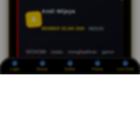
Andi Wijaya
A
MEMBER SEJAK 2026
MEDAN
WOW388 selalu menghadirkan game-
game baru yang seru secara berkala.
Pelayanannya sangat baik dan profesional
Login
Bonus
Daftar
Promo
Live Chat
dalam menjawab setiap pertanyaan
member.