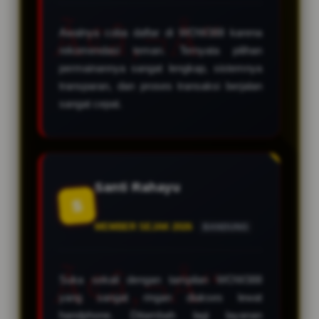
Awalnya coba daftar di WOW388 karena
rekomendasi teman. Ternyata pilihan
permainannya sangat lengkap, sistemnya
transparan, dan proses transaksi berjalan
sangat cepat.
Santi Rahayu
S
MEMBER SEJAK 2026
BANDUNG
Suka sekali dengan tampilan WOW388
yang sangat ringan diakses lewat
handphone. Ditambah lagi layanan