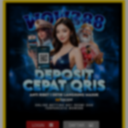
LOGIN
DAFTAR