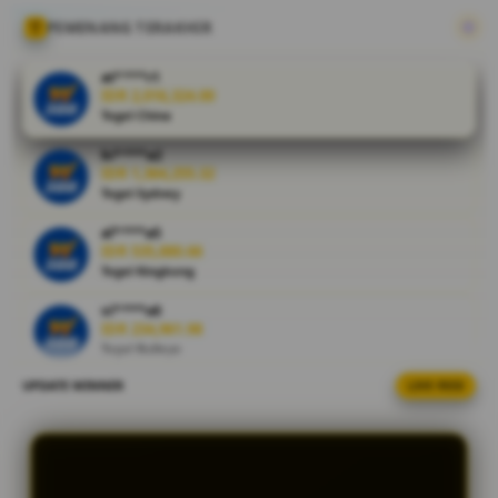
akses cepat,
dan layanan
PEMENANG TERAKHIR
terpercaya.
Cocok untuk
at****r1
pemain yang
IDR 2,016,324.00
Togel China
ingin
menikmati
bi****a2
hiburan
IDR 1,364,255.32
online
Togel Sydney
dengan
al****a5
suasana
IDR 535,880.66
santai,
Togel Kingkong
praktis, dan
penuh
vi****o0
pilihan
IDR 234,961.98
Togel Bulleye
menarik.
UPDATE WINNER
LIVE FEED
ri****o6
V
IDR 1,084,078.54
i
Togel Singapore
e
ma****i4
w
IDR 721,461.42
l