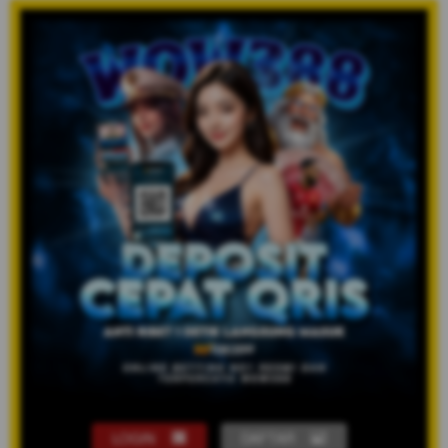
LOGIN
DAFTAR