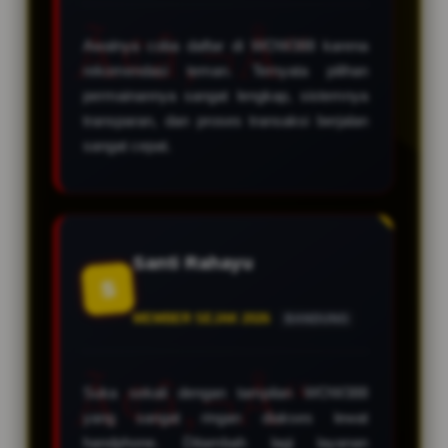
Awalnya coba daftar di WOW388 karena
rekomendasi teman. Ternyata pilihan
permainannya sangat lengkap, sistemnya
transparan, dan proses transaksi berjalan
sangat cepat.
Santi Rahayu
S
MEMBER SEJAK 2026
BANDUNG
Suka sekali dengan tampilan WOW388
yang sangat ringan diakses lewat
handphone. Ditambah lagi layanan