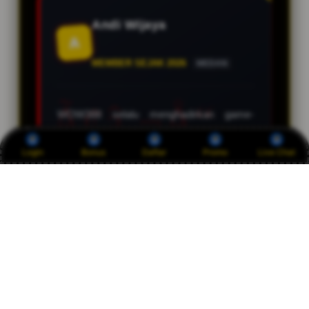
Andi Wijaya
A
MEMBER SEJAK 2026
MEDAN
WOW388 selalu menghadirkan game-
game baru yang seru secara berkala.
Pelayanannya sangat baik dan profesional
Login
Bonus
Daftar
Promo
Live Chat
dalam menjawab setiap pertanyaan
member.