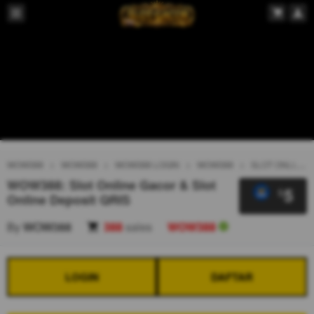
WOW388
WOW388
WOW388 LOGIN
WOW388
SLOT ONLINE RESMI
WOW388: Slot Online Gacor & Slot
5
$
Online Deposit QRIS
By
WOW388
388
sales
WOW388
LOGIN
DAFTAR