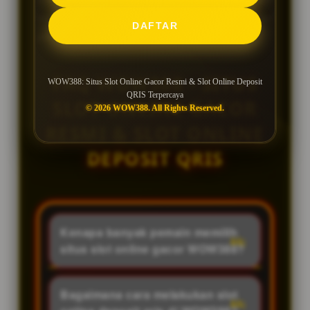
dengan suasana menyenangkan, praktis, dan
DAFTAR
penuh keuntungan menarik.
FAQ WOW388 - SITUS
WOW388: Situs Slot Online Gacor Resmi & Slot Online Deposit
QRIS Terpercaya
SLOT ONLINE GACOR
© 2026 WOW388. All Rights Reserved.
RESMI & SLOT ONLINE
DEPOSIT QRIS
Kenapa banyak pemain memilih
situs slot online gacor WOW388?
Banyak pemain memilih WOW388
karena merupakan situs slot
Bagaimana cara melakukan slot
online gacor resmi dengan sistem