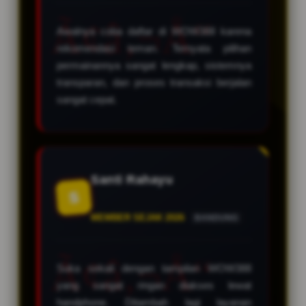
Awalnya coba daftar di WOW388 karena
rekomendasi teman. Ternyata pilihan
permainannya sangat lengkap, sistemnya
transparan, dan proses transaksi berjalan
sangat cepat.
Santi Rahayu
S
MEMBER SEJAK 2026
BANDUNG
Suka sekali dengan tampilan WOW388
yang sangat ringan diakses lewat
handphone. Ditambah lagi layanan