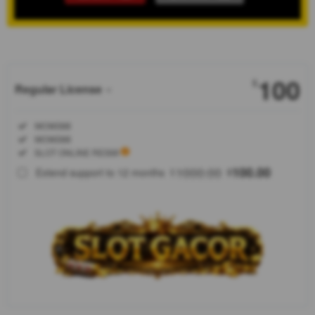
Show More
100
$
Regular License
Regular
Included:
WOW388
License
Included:
WOW388
SELECTED
Included:
SLOT ONLINE RESMI
88
$
1000.00
100.00
Extend support to 12 months
$
$
WOW388
merupakan
toko resmi
slot online
yang
menawarkan
koleksi
permainan
lengkap,