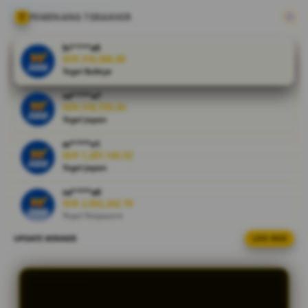
akses cepat,
dan layanan
PEMENANG TERAKHIR
terpercaya.
Cocok untuk
bi****a9
pemain yang
IDR 310,306.00
Togel Bulleye
ingin
menikmati
sa****a7
hiburan
IDR 316,755.34
online
Togel Japan
dengan
ar****o1
suasana
IDR 1,287,142.52
santai,
Togel Japan
praktis, dan
penuh
sa****a0
pilihan
IDR 2,052,242.70
Togel Singapore
menarik.
UPDATE WINNER
LIVE FEED
re****a4
V
IDR 615,031.98
i
Togel HK
e
al****a2
w
IDR 1,810,569.84
l