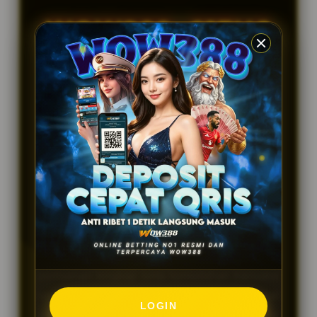
Toto Macau
i
WOW388: SITUS
c
ra****a9
IDR 909,597.30
e
SLOT ONLINE
Togel Singapore
n
s
di****n4
GACOR RESMI &
e
IDR 474,247.82
d
Togel Kingkong
SLOT ONLINE
e
t
DEPOSIT QRIS
a
i
TERPERCAYA
l
s
WOW388 merupakan situs slot online gacor
terpercaya dan resmi yang menawarkan
permainan lengkap serta kemudahan transaksi
slot online deposit qris teraman. Cocok untuk
LOGIN
pemain yang ingin menikmati hiburan online