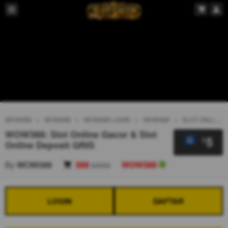
WOW388
WOW388
WOW388 LOGIN
WOW388
SLOT ONLINE RESMI
WOW388: Slot Online Gacor & Slot
5
$
Online Deposit QRIS
By
WOW388
388
sales
WOW388
LOGIN
DAFTAR