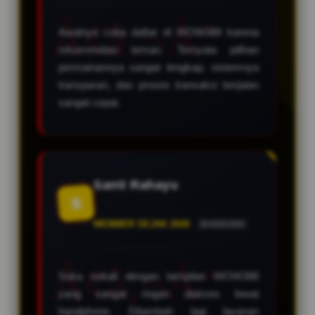
Awalnya coba daftar di WOW388 karena
rekomendasi teman. Ternyata pilihan
permainannya sangat lengkap, sistemnya
transparan, dan proses transaksi berjalan
sangat cepat.
Santi Rahayu
S
MEMBER SEJAK 2026
BANDUNG
Suka sekali dengan tampilan WOW388
yang sangat ringan diakses lewat
handphone. Ditambah lagi layanan