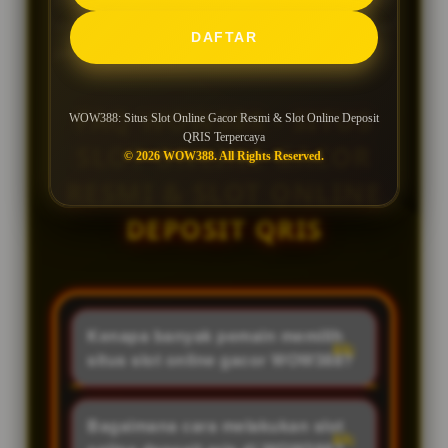
dengan suasana menyenangkan, praktis, dan
DAFTAR
penuh keuntungan menarik.
FAQ WOW388 - SITUS
WOW388: Situs Slot Online Gacor Resmi & Slot Online Deposit
QRIS Terpercaya
SLOT ONLINE GACOR
© 2026 WOW388. All Rights Reserved.
RESMI & SLOT ONLINE
DEPOSIT QRIS
Kenapa banyak pemain memilih
situs slot online gacor WOW388?
Banyak pemain memilih WOW388
karena merupakan situs slot
Bagaimana cara melakukan slot
online gacor resmi dengan sistem