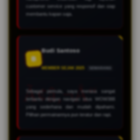
customer service yang responsif dan siap
membantu kapan saja.
Budi Santoso
B
MEMBER SEJAK 2025
SEMARANG
Sebagai pemula, saya merasa sangat
terbantu dengan navigasi situs WOW388
yang sederhana dan mudah dipahami.
Pilihan permainannya pun teratur dan rapi.