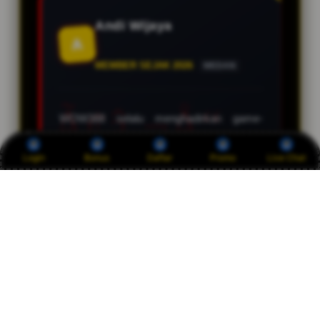
Andi Wijaya
A
MEMBER SEJAK 2026
MEDAN
WOW388 selalu menghadirkan game-
game baru yang seru secara berkala.
Pelayanannya sangat baik dan profesional
Login
Bonus
Daftar
Promo
Live Chat
dalam menjawab setiap pertanyaan
member.