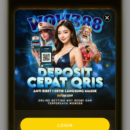
Toto Macau
i
WOW388: SITUS
c
re****a1
IDR 1,401,603.86
e
SLOT ONLINE
Togel HK
n
s
bi****a9
GACOR RESMI &
e
IDR 1,984,001.48
d
Togel HK
SLOT ONLINE
e
t
DEPOSIT QRIS
a
i
TERPERCAYA
l
s
WOW388 merupakan situs slot online gacor
terpercaya dan resmi yang menawarkan
permainan lengkap serta kemudahan transaksi
slot online deposit qris teraman. Cocok untuk
LOGIN
pemain yang ingin menikmati hiburan online