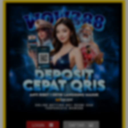
LOGIN
DAFTAR