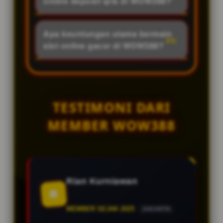
online deposit qris di WOW388?
permainan yang transparan, adil,
Melakukan slot online deposit qris
dan stabil. Selain itu, WOW388
di WOW388 sangatlah mudah.
Apa keuntungan utama bermain
menawarkan berbagai jenis
Anda hanya perlu masuk ke menu
slot online gacor di WOW388?
permainan slot online terlengkap
deposit, pilih opsi QRIS, masukkan
dengan peluang menang yang
Keuntungan utama bermain slot
nominal transfer, lalu scan kode
sangat tinggi.
online gacor di WOW388 adalah
QR yang tersedia menggunakan
Anda bisa menikmati akses
aplikasi e-wallet atau e-banking
permainan tanpa batas 24 jam
TESTIMONI DARI
Anda. Transaksi akan diproses
dengan server terbaik, jaminan
otomatis kurang dari 1 menit.
MEMBER WOW388
pembayaran penuh atas semua
kemenangan Anda, serta
beragam pilihan metode deposit
termasuk slot online deposit qris
yang super praktis dan instan.
Rian Kurniawan
R
MEMBER SEJAK 2025
JAKARTA