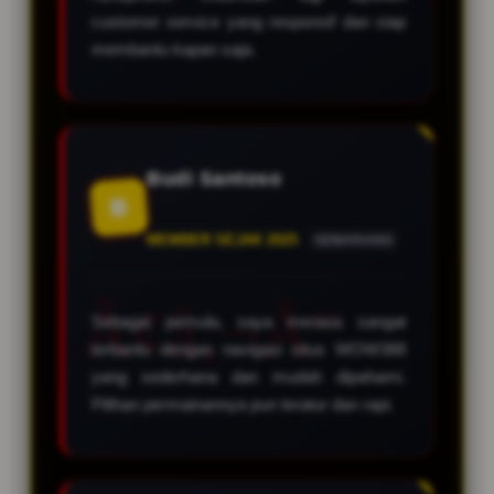
customer service yang responsif dan siap
membantu kapan saja.
Budi Santoso
B
MEMBER SEJAK 2025
SEMARANG
Sebagai pemula, saya merasa sangat
terbantu dengan navigasi situs WOW388
yang sederhana dan mudah dipahami.
Pilihan permainannya pun teratur dan rapi.