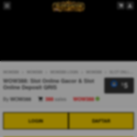
WOW388
WOW388
WOW388 LOGIN
WOW388
SLOT ONLINE RESMI
WOW388: Slot Online Gacor & Slot
5
$
Online Deposit QRIS
By
WOW388
388
sales
WOW388
LOGIN
DAFTAR