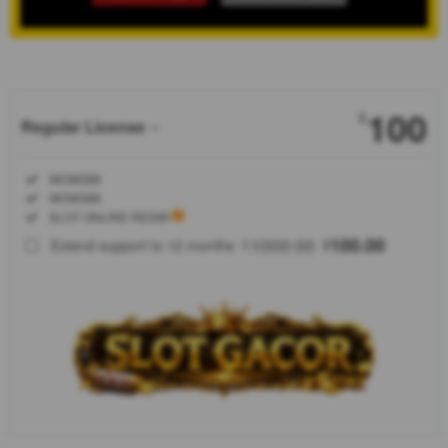
Show More
100
$
Regular License
Regular
Included:
WOW388
License
Included:
WOW388
SELECTED
Included:
SLOT ONLINE RESMI
88
$
1000.00
100.00
Extend support to 12 months
$
$
WOW388
merupakan
toko resmi
slot online
yang
menawarkan
koleksi
permainan
lengkap,