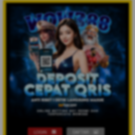
LOGIN
DAFTAR