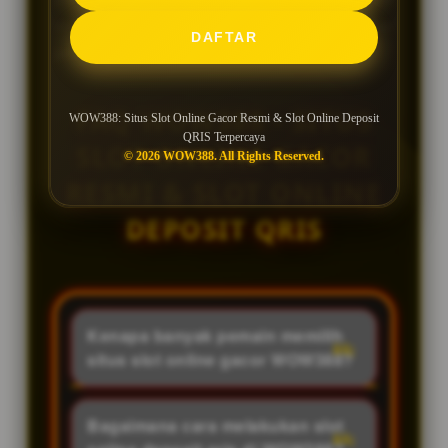
dengan suasana menyenangkan, praktis, dan
DAFTAR
penuh keuntungan menarik.
FAQ WOW388 - SITUS
WOW388: Situs Slot Online Gacor Resmi & Slot Online Deposit
QRIS Terpercaya
SLOT ONLINE GACOR
© 2026 WOW388. All Rights Reserved.
RESMI & SLOT ONLINE
DEPOSIT QRIS
Kenapa banyak pemain memilih
situs slot online gacor WOW388?
Banyak pemain memilih WOW388
karena merupakan situs slot
Bagaimana cara melakukan slot
online gacor resmi dengan sistem