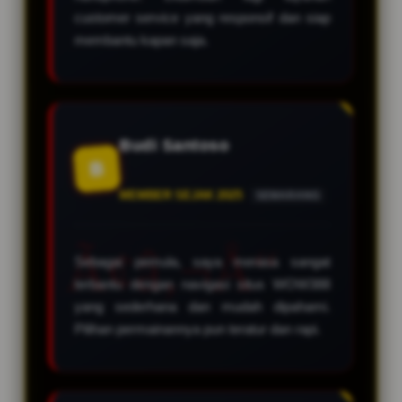
customer service yang responsif dan siap
membantu kapan saja.
Budi Santoso
B
MEMBER SEJAK 2025
SEMARANG
Sebagai pemula, saya merasa sangat
terbantu dengan navigasi situs WOW388
yang sederhana dan mudah dipahami.
Pilihan permainannya pun teratur dan rapi.