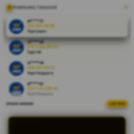
akses cepat,
dan layanan
PEMENANG TERAKHIR
terpercaya.
Cocok untuk
at****r3
pemain yang
IDR 805,105.00
Togel Japan
ingin
menikmati
ra****a9
hiburan
IDR 1,930,885.98
online
Togel HK
dengan
ni****o9
suasana
IDR 230,564.32
santai,
Togel Singapore
praktis, dan
penuh
al****a2
pilihan
IDR 1,015,299.40
Togel Singapore
menarik.
UPDATE WINNER
LIVE FEED
la****u8
V
IDR 1,826,190.84
i
Toto Macau
e
al****a9
w
IDR 1,920,461.32
l