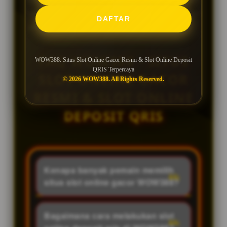
dengan suasana menyenangkan, praktis, dan
DAFTAR
penuh keuntungan menarik.
FAQ WOW388 - SITUS
WOW388: Situs Slot Online Gacor Resmi & Slot Online Deposit
QRIS Terpercaya
SLOT ONLINE GACOR
© 2026 WOW388. All Rights Reserved.
RESMI & SLOT ONLINE
DEPOSIT QRIS
Kenapa banyak pemain memilih
situs slot online gacor WOW388?
Banyak pemain memilih WOW388
karena merupakan situs slot
Bagaimana cara melakukan slot
online gacor resmi dengan sistem