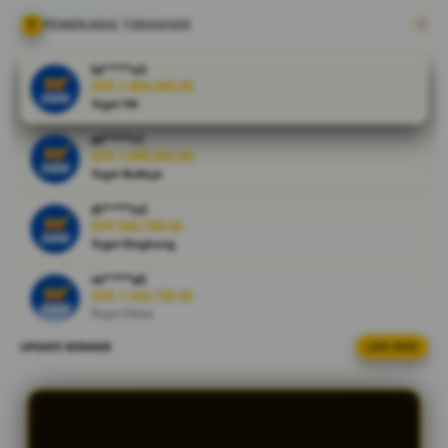
akses cepat,
dan layanan
PEMENANG TERAKHIR
terpercaya.
Cocok untuk
la****u3
pemain yang
IDR 1,404,300.00
Togel HK
ingin
menikmati
at****r1
hiburan
IDR 1,890,602.66
online
Togel Bulleye
dengan
di****n2
suasana
IDR 565,768.84
santai,
Togel Kingkong
praktis, dan
penuh
re****a5
pilihan
IDR 1,543,736.92
Togel China
menarik.
UPDATE WINNER
LIVE FEED
ar****o4
V
IDR 348,065.40
i
Togel Sydney
e
ma****i0
w
IDR 1,709,484.34
l