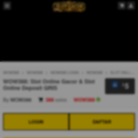
WOW388
WOW388
WOW388 LOGIN
WOW388
SLOT ONLINE RESMI
WOW388: Slot Online Gacor & Slot
5
$
Online Deposit QRIS
By
WOW388
388
sales
WOW388
LOGIN
DAFTAR