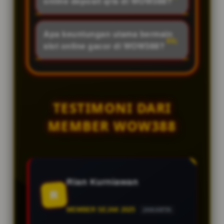
online deposit qris di WOW388?
permainan yang transparan, adil,
Melakukan slot online deposit qris
dan stabil. Selain itu, WOW388
di WOW388 sangatlah mudah.
Apa keuntungan utama bermain
menawarkan berbagai jenis
Anda hanya perlu masuk ke menu
slot online gacor di WOW388?
permainan slot online terlengkap
deposit, pilih opsi QRIS, masukkan
dengan peluang menang yang
Keuntungan utama bermain slot
nominal transfer, lalu scan kode
sangat tinggi.
online gacor di WOW388 adalah
QR yang tersedia menggunakan
Anda bisa menikmati akses
aplikasi e-wallet atau e-banking
permainan tanpa batas 24 jam
TESTIMONI DARI
Anda. Transaksi akan diproses
dengan server terbaik, jaminan
otomatis kurang dari 1 menit.
MEMBER WOW388
pembayaran penuh atas semua
kemenangan Anda, serta
beragam pilihan metode deposit
termasuk slot online deposit qris
yang super praktis dan instan.
Rian Kurniawan
R
MEMBER SEJAK 2025
JAKARTA