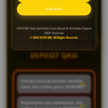
dengan suasana menyenangkan, praktis, dan
DAFTAR
penuh keuntungan menarik.
FAQ WOW388 - SITUS
WOW388: Situs Slot Online Gacor Resmi & Slot Online Deposit
QRIS Terpercaya
SLOT ONLINE GACOR
© 2026 WOW388. All Rights Reserved.
RESMI & SLOT ONLINE
DEPOSIT QRIS
Kenapa banyak pemain memilih
situs slot online gacor WOW388?
Banyak pemain memilih WOW388
karena merupakan situs slot
Bagaimana cara melakukan slot
online gacor resmi dengan sistem