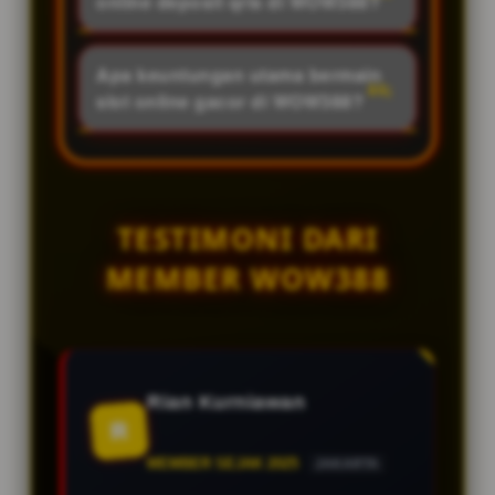
online deposit qris di WOW388?
permainan yang transparan, adil,
Melakukan slot online deposit qris
dan stabil. Selain itu, WOW388
di WOW388 sangatlah mudah.
Apa keuntungan utama bermain
menawarkan berbagai jenis
Anda hanya perlu masuk ke menu
slot online gacor di WOW388?
permainan slot online terlengkap
deposit, pilih opsi QRIS, masukkan
dengan peluang menang yang
Keuntungan utama bermain slot
nominal transfer, lalu scan kode
sangat tinggi.
online gacor di WOW388 adalah
QR yang tersedia menggunakan
Anda bisa menikmati akses
aplikasi e-wallet atau e-banking
permainan tanpa batas 24 jam
TESTIMONI DARI
Anda. Transaksi akan diproses
dengan server terbaik, jaminan
otomatis kurang dari 1 menit.
MEMBER WOW388
pembayaran penuh atas semua
kemenangan Anda, serta
beragam pilihan metode deposit
termasuk slot online deposit qris
yang super praktis dan instan.
Rian Kurniawan
R
MEMBER SEJAK 2025
JAKARTA