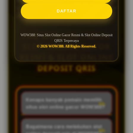
dengan suasana menyenangkan, praktis, dan
DAFTAR
penuh keuntungan menarik.
FAQ WOW388 - SITUS
WOW388: Situs Slot Online Gacor Resmi & Slot Online Deposit
QRIS Terpercaya
SLOT ONLINE GACOR
© 2026 WOW388. All Rights Reserved.
RESMI & SLOT ONLINE
DEPOSIT QRIS
Kenapa banyak pemain memilih
situs slot online gacor WOW388?
Banyak pemain memilih WOW388
karena merupakan situs slot
Bagaimana cara melakukan slot
online gacor resmi dengan sistem