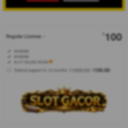
Show More
100
$
Regular License
Regular
Included:
WOW388
License
Included:
WOW388
SELECTED
Included:
SLOT ONLINE RESMI
88
$
1000.00
100.00
Extend support to 12 months
$
$
WOW388
merupakan
toko resmi
slot online
yang
menawarkan
koleksi
permainan
lengkap,