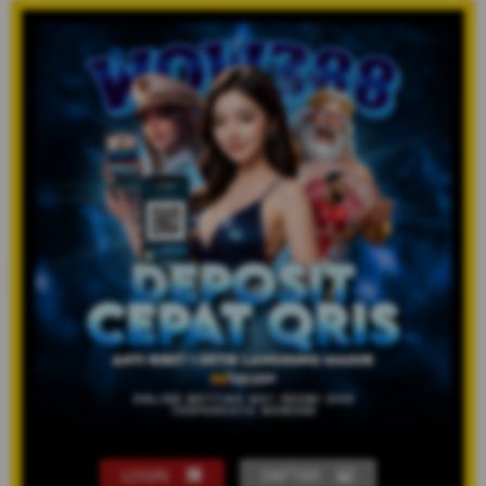
LOGIN
DAFTAR