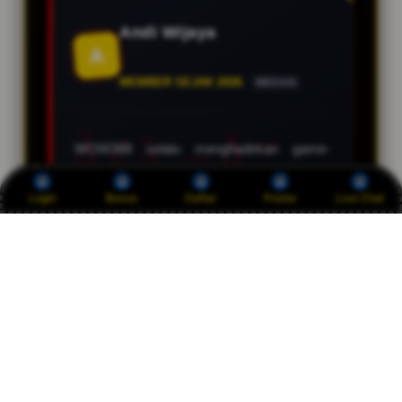
Andi Wijaya
A
MEMBER SEJAK 2026
MEDAN
WOW388 selalu menghadirkan game-
game baru yang seru secara berkala.
Pelayanannya sangat baik dan profesional
Login
Bonus
Daftar
Promo
Live Chat
dalam menjawab setiap pertanyaan
member.