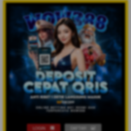
LOGIN
DAFTAR