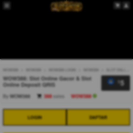
WOW388
WOW388
WOW388 LOGIN
WOW388
SLOT ONLINE RESMI
WOW388: Slot Online Gacor & Slot
5
$
Online Deposit QRIS
By
WOW388
388
sales
WOW388
LOGIN
DAFTAR