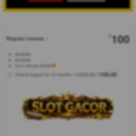
Show More
100
$
Regular License
Regular
Included:
WOW388
License
Included:
WOW388
SELECTED
Included:
SLOT ONLINE RESMI
88
$
1000.00
100.00
Extend support to 12 months
$
$
WOW388
merupakan
toko resmi
slot online
yang
menawarkan
koleksi
permainan
lengkap,