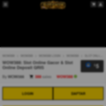
WOW388
WOW388
WOW388 LOGIN
WOW388
SLOT ONLINE RESMI
WOW388: Slot Online Gacor & Slot
5
$
Online Deposit QRIS
By
WOW388
388
sales
WOW388
LOGIN
DAFTAR