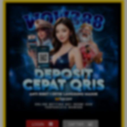
LOGIN
DAFTAR