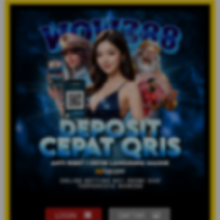
LOGIN
DAFTAR