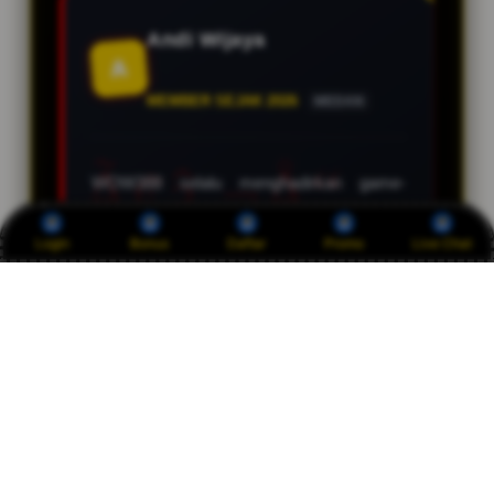
Andi Wijaya
A
MEMBER SEJAK 2026
MEDAN
WOW388 selalu menghadirkan game-
game baru yang seru secara berkala.
Pelayanannya sangat baik dan profesional
Login
Bonus
Daftar
Promo
Live Chat
dalam menjawab setiap pertanyaan
member.