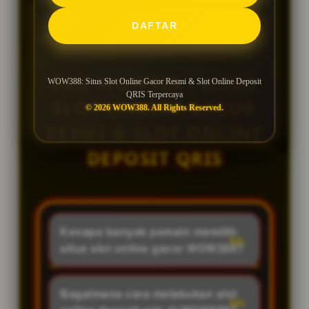
dengan suasana menyenangkan, praktis, dan
DAFTAR
penuh keuntungan menarik.
FAQ WOW388 - SITUS
WOW388: Situs Slot Online Gacor Resmi & Slot Online Deposit
QRIS Terpercaya
SLOT ONLINE GACOR
© 2026 WOW388. All Rights Reserved.
RESMI & SLOT ONLINE
DEPOSIT QRIS
Kenapa banyak pemain memilih
situs slot online gacor WOW388?
Banyak pemain memilih WOW388
karena merupakan situs slot
Bagaimana cara melakukan slot
online gacor resmi dengan sistem