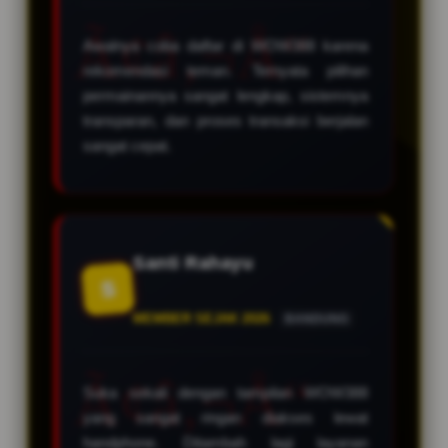
Awalnya coba daftar di WOW388 karena
rekomendasi teman. Ternyata pilihan
permainannya sangat lengkap, sistemnya
transparan, dan proses transaksi berjalan
sangat cepat.
Santi Rahayu
S
MEMBER SEJAK 2026
BANDUNG
Suka sekali dengan tampilan WOW388
yang sangat ringan diakses lewat
handphone. Ditambah lagi layanan