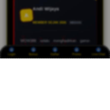
Andi Wijaya
A
MEMBER SEJAK 2026
MEDAN
WOW388 selalu menghadirkan game-
game baru yang seru secara berkala.
Pelayanannya sangat baik dan profesional
Login
Bonus
Daftar
Promo
Live Chat
dalam menjawab setiap pertanyaan
member.