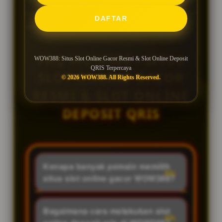
dengan suasana menyenangkan, praktis, dan
DAFTAR
penuh keuntungan menarik.
FAQ WOW388 - SITUS
WOW388: Situs Slot Online Gacor Resmi & Slot Online Deposit
QRIS Terpercaya
SLOT ONLINE GACOR
© 2026 WOW388. All Rights Reserved.
RESMI & SLOT ONLINE
DEPOSIT QRIS
Kenapa banyak pemain memilih
situs slot online gacor WOW388?
Banyak pemain memilih WOW388
karena merupakan situs slot
Bagaimana cara melakukan slot
online gacor resmi dengan sistem