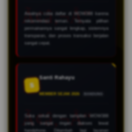
Awalnya coba daftar di WOW388 karena
rekomendasi teman. Ternyata pilihan
permainannya sangat lengkap, sistemnya
transparan, dan proses transaksi berjalan
sangat cepat.
Santi Rahayu
S
MEMBER SEJAK 2026
BANDUNG
Suka sekali dengan tampilan WOW388
yang sangat ringan diakses lewat
handphone. Ditambah lagi layanan