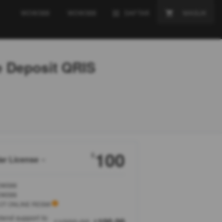
WOW388
WOW388
DAFTAR
MASUK
e Deposit QRIS
100
$
ar License
88
lar License
$
SELECTED
luded:
W388
luded:
88 merupakan toko resmi slot online
W388
luded:
OT ONLINE RESMI
 menawarkan koleksi permainan
kap, akses cepat, dan layanan
tend support to
$
$