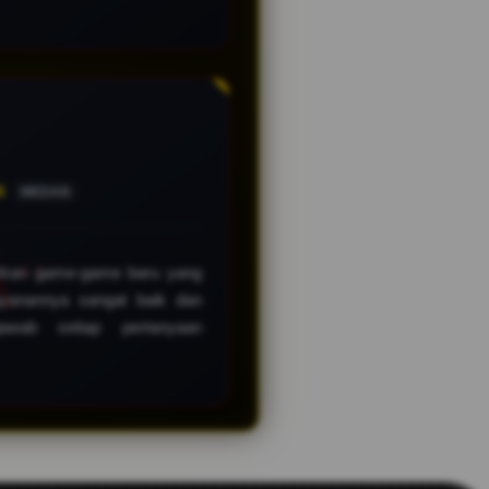
26
MEDAN
rkan game-game baru yang
ayanannya sangat baik dan
jawab setiap pertanyaan