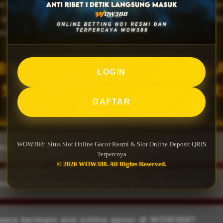
t online gacor terpercaya dan resmi yang menawarkan permai
it qris teraman. Cocok untuk pemain yang ingin menikmati h
penuh keuntungan menarik.
8 - SITUS SLOT ONLINE G
LOGIN
 SLOT ONLINE DEPOSIT QR
DAFTAR
WOW388: Situs Slot Online Gacor Resmi & Slot Online Deposit QRIS
ain memilih situs slot online gacor WOW388?
Terpercaya
© 2026 WOW388. All Rights Reserved.
ih WOW388 karena merupakan situs slot online gacor
aran, adil, dan stabil. Selain itu, WOW388 menawarkan be
lakukan slot online deposit qris di WOW388?
p dengan peluang menang yang sangat tinggi.
ne deposit qris di WOW388 sangatlah mudah. Anda hanya
QRIS, masukkan nominal transfer, lalu scan kode QR yang
ama bermain slot online gacor di WOW388?