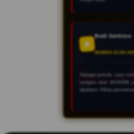
Budi Santoso
B
MEMBER SEJAK 20
Sebagai pemula, saya mer
navigasi situs WOW388 
dipahami. Pilihan permainan