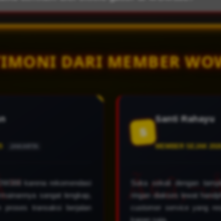
 e-banking Anda. Transaksi akan diproses otomatis kurang da
main slot online gacor di WOW388 adalah Anda bisa meni
engan server terbaik, jaminan pembayaran penuh atas s
metode deposit termasuk slot online deposit qris yang supe
TIMONI DARI MEMBER WO
an
Santi Rahayu
S
25
MEMBER SEJAK 20
JAKARTA
WOW388 karena rekomendasi
Suka sekali dengan tam
ermainannya sangat lengkap,
ringan diakses lewat handp
 proses transaksi berjalan
customer service yang re
kapan saja.