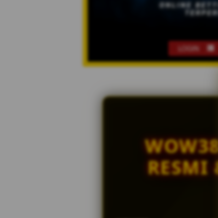
LOGIN
WOW388
RESMI 