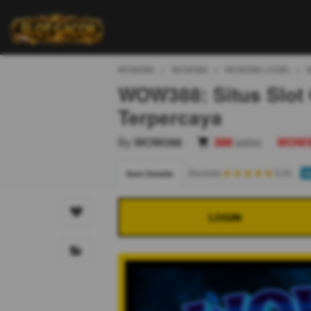
WOW388
WOW388
WOW388 LOGIN
WOW388: Situs Slot 
Terpercaya
By
WOW388
388
sales
WOW3
5.00
Reviews
5.00
Item Details
38
stars
LOGIN