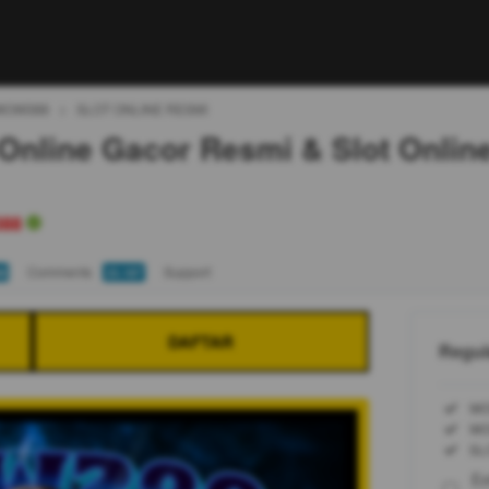
WOW388
SLOT ONLINE RESMI
Online Gacor Resmi & Slot Onlin
88
Comments
Support
8
23.187
DAFTAR
Regul
Regu
Inc
WO
Inc
WOW3
WO
Inc
SL
yang
leng
Ex