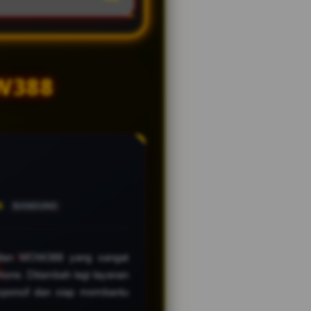
ri 1 menit.
kmati akses permainan
emua kemenangan Anda,
r praktis dan instan.
W388
26
BANDUNG
pilan WOW388 yang sangat
hone. Ditambah lagi layanan
sponsif dan siap membantu