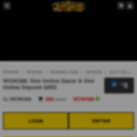
WOW388
WOW388
WOW388 LOGIN
WOW388
SLOT ONLINE RESMI
WOW388: Slot Online Gacor & Slot
5
$
Online Deposit QRIS
By
WOW388
388
sales
WOW388
LOGIN
DAFTAR