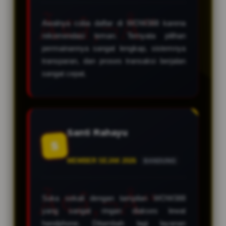
Awalnya coba daftar di WOW388 karena
rekomendasi teman. Ternyata pilihan
permainannya sangat lengkap, sistemnya
transparan, dan proses transaksi berjalan
sangat cepat.
Santi Rahayu
S
MEMBER SEJAK 2026
BANDUNG
Suka sekali dengan tampilan WOW388
yang sangat ringan diakses lewat
handphone. Ditambah lagi layanan