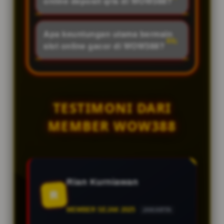
online deposit qris di WOW388?
permainan yang transparan, adil,
Melakukan slot online deposit qris
dan stabil. Selain itu, WOW388
di WOW388 sangatlah mudah.
Apa keuntungan utama bermain
menawarkan berbagai jenis
Anda hanya perlu masuk ke menu
slot online gacor di WOW388?
permainan slot online terlengkap
deposit, pilih opsi QRIS, masukkan
dengan peluang menang yang
Keuntungan utama bermain slot
nominal transfer, lalu scan kode
sangat tinggi.
online gacor di WOW388 adalah
QR yang tersedia menggunakan
Anda bisa menikmati akses
aplikasi e-wallet atau e-banking
permainan tanpa batas 24 jam
TESTIMONI DARI
Anda. Transaksi akan diproses
dengan server terbaik, jaminan
otomatis kurang dari 1 menit.
MEMBER WOW388
pembayaran penuh atas semua
kemenangan Anda, serta
beragam pilihan metode deposit
termasuk slot online deposit qris
yang super praktis dan instan.
Rian Kurniawan
R
MEMBER SEJAK 2025
JAKARTA