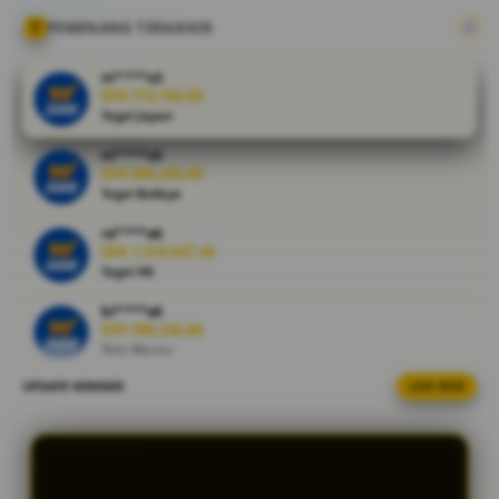
akses cepat,
dan layanan
PEMENANG TERAKHIR
terpercaya.
Cocok untuk
ni****o3
pemain yang
IDR 713,744.00
Togel Japan
ingin
menikmati
ni****o5
hiburan
IDR 696,330.06
online
Togel Bulleye
dengan
ra****a6
suasana
IDR 1,510,647.46
santai,
Togel HK
praktis, dan
penuh
bi****a6
pilihan
IDR 598,536.86
Toto Macau
menarik.
UPDATE WINNER
LIVE FEED
al****a9
V
IDR 1,855,591.94
i
Togel China
e
vi****o4
w
IDR 1,425,154.26
l