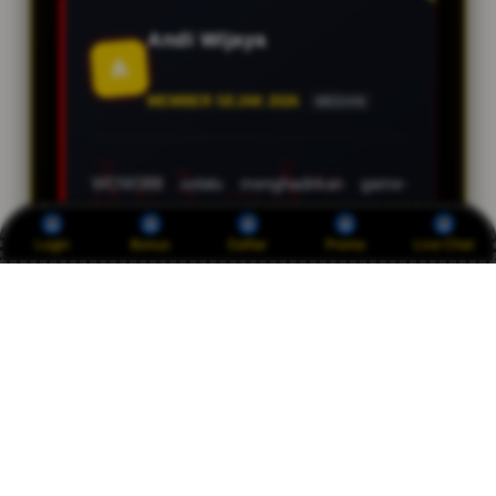
Andi Wijaya
A
MEMBER SEJAK 2026
MEDAN
WOW388 selalu menghadirkan game-
game baru yang seru secara berkala.
Pelayanannya sangat baik dan profesional
Login
Bonus
Daftar
Promo
Live Chat
dalam menjawab setiap pertanyaan
member.