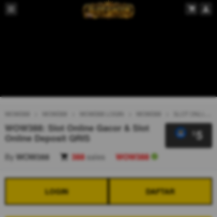
WOW388
WOW388
WOW388 LOGIN
WOW388
SLOT ONLINE RESMI
WOW388: Slot Online Gacor & Slot
5
$
Online Deposit QRIS
By
WOW388
388
sales
WOW388
LOGIN
DAFTAR