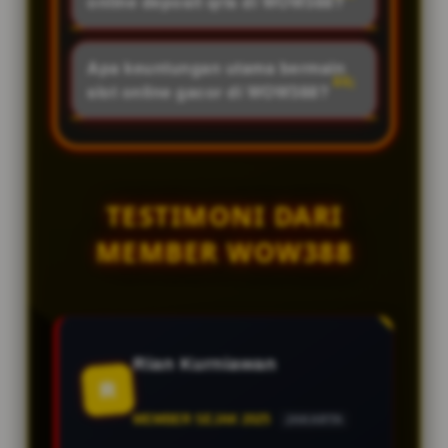
online deposit qris di WOW388?
permainan yang transparan, adil,
Melakukan slot online deposit qris
dan stabil. Selain itu, WOW388
di WOW388 sangatlah mudah.
Apa keuntungan utama bermain
menawarkan berbagai jenis
Anda hanya perlu masuk ke menu
slot online gacor di WOW388?
permainan slot online terlengkap
deposit, pilih opsi QRIS, masukkan
dengan peluang menang yang
Keuntungan utama bermain slot
nominal transfer, lalu scan kode
sangat tinggi.
online gacor di WOW388 adalah
QR yang tersedia menggunakan
Anda bisa menikmati akses
aplikasi e-wallet atau e-banking
permainan tanpa batas 24 jam
TESTIMONI DARI
Anda. Transaksi akan diproses
dengan server terbaik, jaminan
otomatis kurang dari 1 menit.
MEMBER WOW388
pembayaran penuh atas semua
kemenangan Anda, serta
beragam pilihan metode deposit
termasuk slot online deposit qris
yang super praktis dan instan.
Rian Kurniawan
R
MEMBER SEJAK 2025
JAKARTA