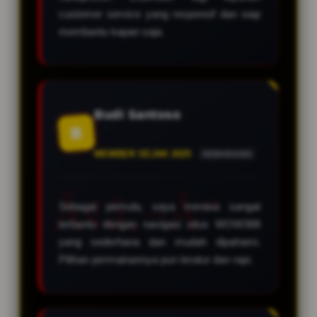
customer service yang responsif dan siap
membantu kapan saja.
Budi Santoso
B
MEMBER SEJAK 2025
SEMARANG
Sebagai pemula, saya merasa sangat
terbantu dengan navigasi situs WOW388
yang sederhana dan mudah dipahami.
Pilihan permainannya pun teratur dan rapi.