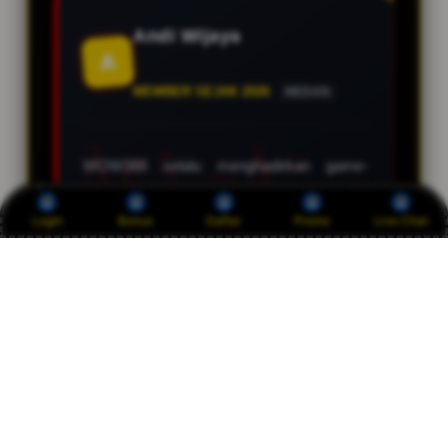
Andi Wijaya
A
MEMBER SEJAK 2026
MEDAN
WOW388 selalu menghadirkan game-
game baru yang seru secara berkala.
Pelayanannya sangat baik dan profesional
Login
Bonus
Daftar
Promo
Live Chat
dalam menjawab setiap pertanyaan
member.