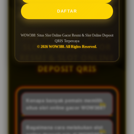
dengan suasana menyenangkan, praktis, dan
DAFTAR
penuh keuntungan menarik.
FAQ WOW388 - SITUS
WOW388: Situs Slot Online Gacor Resmi & Slot Online Deposit
QRIS Terpercaya
SLOT ONLINE GACOR
© 2026 WOW388. All Rights Reserved.
RESMI & SLOT ONLINE
DEPOSIT QRIS
Kenapa banyak pemain memilih
situs slot online gacor WOW388?
Banyak pemain memilih WOW388
karena merupakan situs slot
Bagaimana cara melakukan slot
online gacor resmi dengan sistem