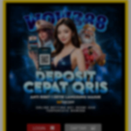
LOGIN
DAFTAR