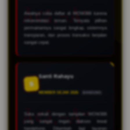
Awalnya coba daftar di WOW388 karena
rekomendasi teman. Ternyata pilihan
permainannya sangat lengkap, sistemnya
transparan, dan proses transaksi berjalan
sangat cepat.
Santi Rahayu
S
MEMBER SEJAK 2026
BANDUNG
Suka sekali dengan tampilan WOW388
yang sangat ringan diakses lewat
handphone. Ditambah lagi layanan