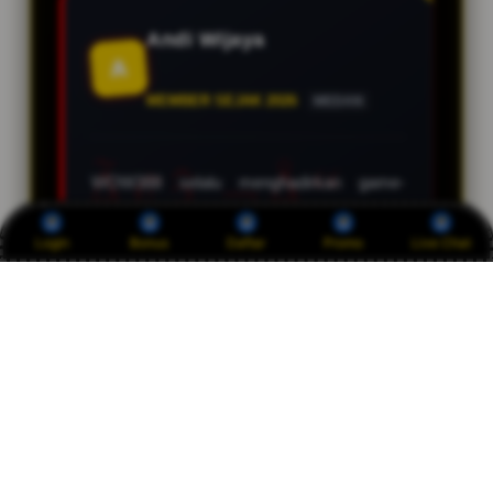
Andi Wijaya
A
MEMBER SEJAK 2026
MEDAN
WOW388 selalu menghadirkan game-
game baru yang seru secara berkala.
Pelayanannya sangat baik dan profesional
Login
Bonus
Daftar
Promo
Live Chat
dalam menjawab setiap pertanyaan
member.