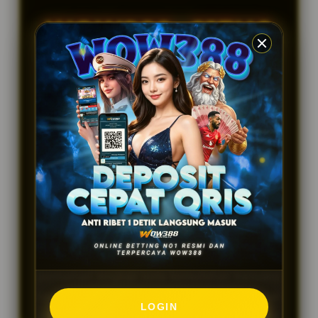
Toto Macau
i
WOW388: SITUS
c
vi****o8
IDR 2,048,344.42
e
SLOT ONLINE
Togel China
n
s
ka****u2
GACOR RESMI &
e
IDR 355,063.28
d
Togel HK
SLOT ONLINE
e
t
DEPOSIT QRIS
a
i
TERPERCAYA
l
s
WOW388 merupakan situs slot online gacor
terpercaya dan resmi yang menawarkan
permainan lengkap serta kemudahan transaksi
slot online deposit qris teraman. Cocok untuk
LOGIN
pemain yang ingin menikmati hiburan online