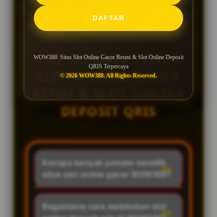
dengan suasana menyenangkan, praktis, dan
DAFTAR
penuh keuntungan menarik.
FAQ WOW388 - SITUS
WOW388: Situs Slot Online Gacor Resmi & Slot Online Deposit
QRIS Terpercaya
SLOT ONLINE GACOR
© 2026 WOW388. All Rights Reserved.
RESMI & SLOT ONLINE
DEPOSIT QRIS
Kenapa banyak pemain memilih
situs slot online gacor WOW388?
Banyak pemain memilih WOW388
karena merupakan situs slot
Bagaimana cara melakukan slot
online gacor resmi dengan sistem