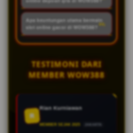
online deposit qris di WOW388?
permainan yang transparan, adil,
Melakukan slot online deposit qris
dan stabil. Selain itu, WOW388
di WOW388 sangatlah mudah.
Apa keuntungan utama bermain
menawarkan berbagai jenis
Anda hanya perlu masuk ke menu
slot online gacor di WOW388?
permainan slot online terlengkap
deposit, pilih opsi QRIS, masukkan
dengan peluang menang yang
Keuntungan utama bermain slot
nominal transfer, lalu scan kode
sangat tinggi.
online gacor di WOW388 adalah
QR yang tersedia menggunakan
Anda bisa menikmati akses
aplikasi e-wallet atau e-banking
permainan tanpa batas 24 jam
TESTIMONI DARI
Anda. Transaksi akan diproses
dengan server terbaik, jaminan
otomatis kurang dari 1 menit.
MEMBER WOW388
pembayaran penuh atas semua
kemenangan Anda, serta
beragam pilihan metode deposit
termasuk slot online deposit qris
yang super praktis dan instan.
Rian Kurniawan
R
MEMBER SEJAK 2025
JAKARTA