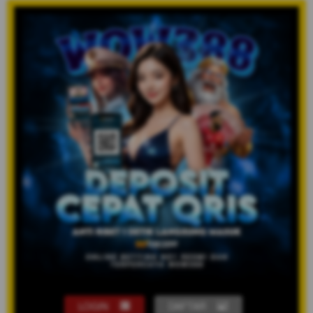
LOGIN
DAFTAR