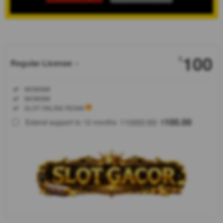
Show More
100
$
Regular License
Regular
Included:
WOW388
License
Included:
WOW388
SELECTED
Included:
SLOT ONLINE RESMI
88
$
1000.00
100.00
Extend support to 12 months
$
$
WOW388
merupakan
toko resmi
slot online
yang
menawarkan
koleksi
permainan
lengkap,