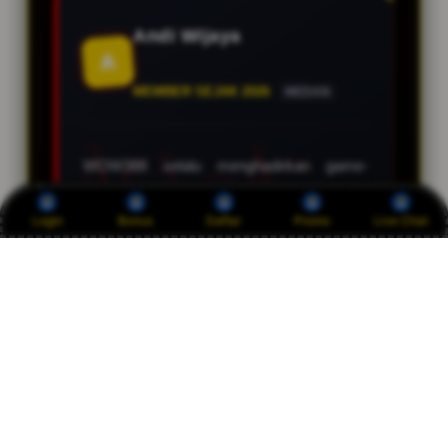
Andi Wijaya
A
MEMBER SEJAK 2026
MEDAN
WOW388 selalu menghadirkan game-
game baru yang seru secara berkala.
Pelayanannya sangat baik dan profesional
Login
Bonus
Daftar
Promo
Live Chat
dalam menjawab setiap pertanyaan
member.