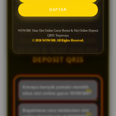
dengan suasana menyenangkan, praktis, dan
DAFTAR
penuh keuntungan menarik.
FAQ WOW388 - SITUS
WOW388: Situs Slot Online Gacor Resmi & Slot Online Deposit
QRIS Terpercaya
SLOT ONLINE GACOR
© 2026 WOW388. All Rights Reserved.
RESMI & SLOT ONLINE
DEPOSIT QRIS
Kenapa banyak pemain memilih
situs slot online gacor WOW388?
Banyak pemain memilih WOW388
karena merupakan situs slot
Bagaimana cara melakukan slot
online gacor resmi dengan sistem