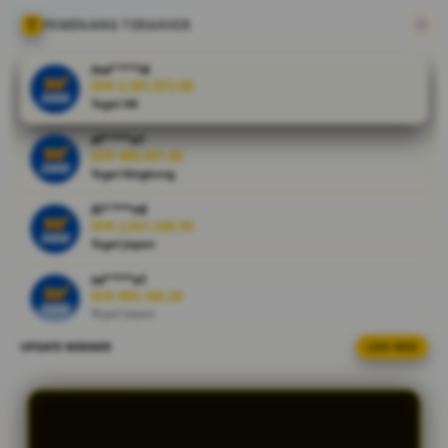
akses cepat,
dan layanan
PEMENANG TERAKHIR
terpercaya.
Cocok untuk
ma****i6
pemain yang
IDR 2,301,872.00
Togel HK
ingin
menikmati
al****a1
hiburan
IDR 480,441.28
online
Togel Kingkong
dengan
di****n8
suasana
IDR 2,021,436.94
santai,
Togel Japan
praktis, dan
penuh
sa****a1
pilihan
IDR 905,160.28
Togel Japan
menarik.
UPDATE WINNER
LIVE FEED
ri****o2
V
IDR 1,736,977.30
i
Togel Singapore
e
ka****u0
w
IDR 1,477,115.20
l