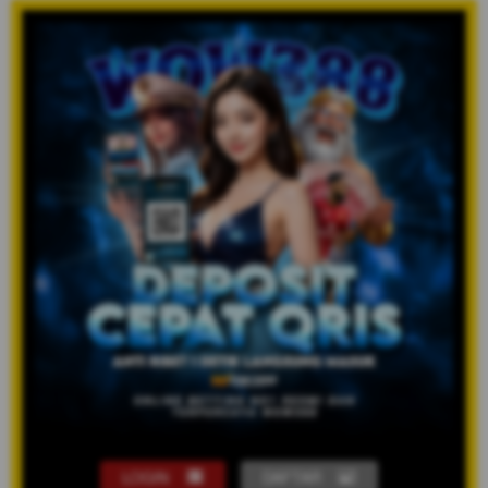
LOGIN
DAFTAR