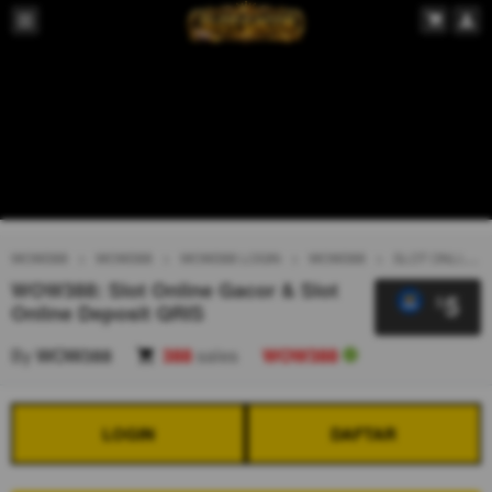
WOW388
WOW388
WOW388 LOGIN
WOW388
SLOT ONLINE RESMI
WOW388: Slot Online Gacor & Slot
5
$
Online Deposit QRIS
By
WOW388
388
sales
WOW388
LOGIN
DAFTAR