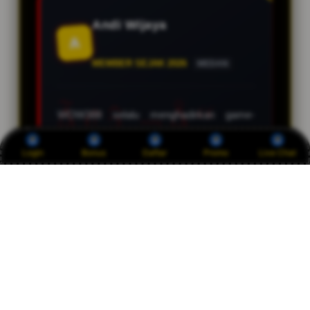
Andi Wijaya
A
MEMBER SEJAK 2026
MEDAN
WOW388 selalu menghadirkan game-
game baru yang seru secara berkala.
Pelayanannya sangat baik dan profesional
Login
Bonus
Daftar
Promo
Live Chat
dalam menjawab setiap pertanyaan
member.