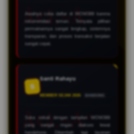
Awalnya coba daftar di WOW388 karena
rekomendasi teman. Ternyata pilihan
permainannya sangat lengkap, sistemnya
transparan, dan proses transaksi berjalan
sangat cepat.
Santi Rahayu
S
MEMBER SEJAK 2026
BANDUNG
Suka sekali dengan tampilan WOW388
yang sangat ringan diakses lewat
handphone. Ditambah lagi layanan