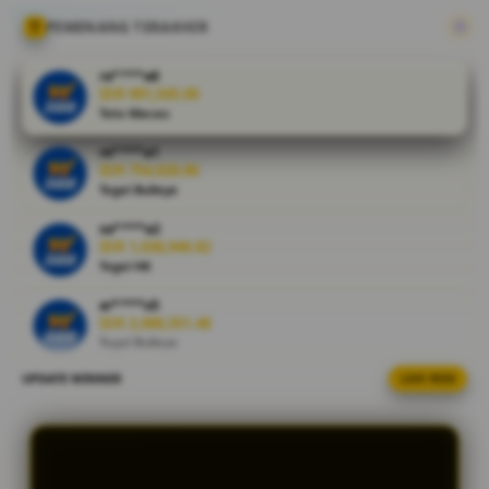
akses cepat,
dan layanan
PEMENANG TERAKHIR
terpercaya.
Cocok untuk
ra****a8
pemain yang
IDR 991,545.00
Toto Macau
ingin
menikmati
re****a1
hiburan
IDR 754,828.86
online
Togel Bulleye
dengan
sa****a2
suasana
IDR 1,038,940.82
santai,
Togel HK
praktis, dan
penuh
ar****o5
pilihan
IDR 2,088,551.48
Togel Bulleye
menarik.
UPDATE WINNER
LIVE FEED
ri****o1
V
IDR 886,429.84
i
Togel Sydney
e
ka****u0
w
IDR 1,698,598.02
l