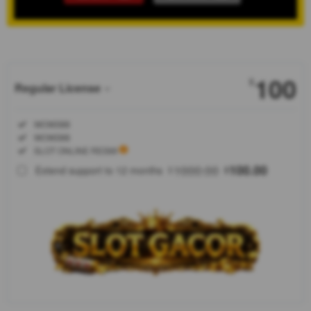
Show More
100
$
Regular License
Regular
Included:
WOW388
License
Included:
WOW388
SELECTED
Included:
SLOT ONLINE RESMI
88
$
1000.00
100.00
Extend support to 12 months
$
$
WOW388
merupakan
toko resmi
slot online
yang
menawarkan
koleksi
permainan
lengkap,