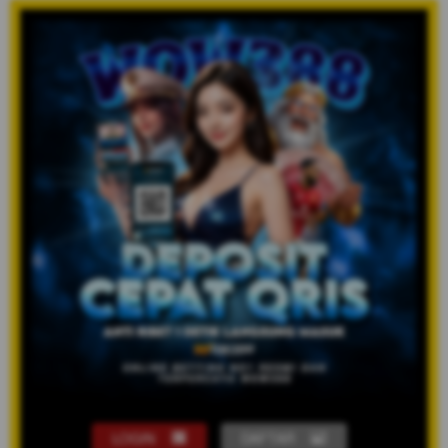
LOGIN
DAFTAR