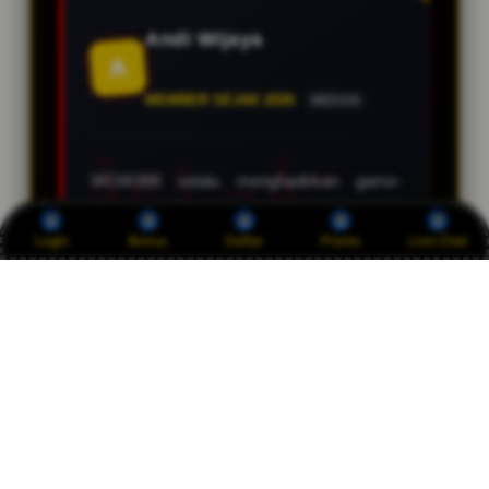
Andi Wijaya
A
MEMBER SEJAK 2026
MEDAN
WOW388 selalu menghadirkan game-
game baru yang seru secara berkala.
Pelayanannya sangat baik dan profesional
Login
Bonus
Daftar
Promo
Live Chat
dalam menjawab setiap pertanyaan
member.