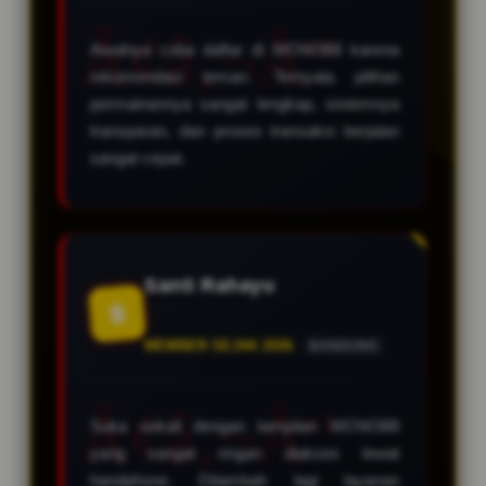
Awalnya coba daftar di WOW388 karena
rekomendasi teman. Ternyata pilihan
permainannya sangat lengkap, sistemnya
transparan, dan proses transaksi berjalan
sangat cepat.
Santi Rahayu
S
MEMBER SEJAK 2026
BANDUNG
Suka sekali dengan tampilan WOW388
yang sangat ringan diakses lewat
handphone. Ditambah lagi layanan