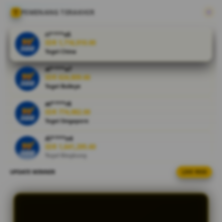
akses cepat,
dan layanan
PEMENANG TERAKHIR
terpercaya.
Cocok untuk
ri****o5
pemain yang
IDR 1,716,910.00
Togel China
ingin
menikmati
al****a7
hiburan
IDR 624,809.66
online
Togel Bulleye
dengan
at****r6
suasana
IDR 774,982.00
santai,
Togel Singapore
praktis, dan
penuh
di****n4
pilihan
IDR 1,641,295.60
Togel Kingkong
menarik.
UPDATE WINNER
LIVE FEED
ni****o7
V
IDR 1,482,370.58
i
Togel Japan
e
ri****o1
w
IDR 893,095.62
l