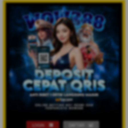
LOGIN
DAFTAR