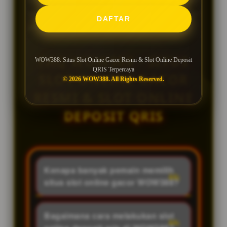
dengan suasana menyenangkan, praktis, dan
DAFTAR
penuh keuntungan menarik.
FAQ WOW388 - SITUS
WOW388: Situs Slot Online Gacor Resmi & Slot Online Deposit
QRIS Terpercaya
SLOT ONLINE GACOR
© 2026 WOW388. All Rights Reserved.
RESMI & SLOT ONLINE
DEPOSIT QRIS
Kenapa banyak pemain memilih
situs slot online gacor WOW388?
Banyak pemain memilih WOW388
karena merupakan situs slot
Bagaimana cara melakukan slot
online gacor resmi dengan sistem