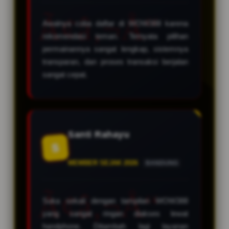
Awalnya coba daftar di WOW388 karena
rekomendasi teman. Ternyata pilihan
permainannya sangat lengkap, sistemnya
transparan, dan proses transaksi berjalan
sangat cepat.
Santi Rahayu
S
MEMBER SEJAK 2026
BANDUNG
Suka sekali dengan tampilan WOW388
yang sangat ringan diakses lewat
handphone. Ditambah lagi layanan