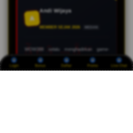
Andi Wijaya
A
MEMBER SEJAK 2026
MEDAN
WOW388 selalu menghadirkan game-
game baru yang seru secara berkala.
Pelayanannya sangat baik dan profesional
Login
Bonus
Daftar
Promo
Live Chat
dalam menjawab setiap pertanyaan
member.