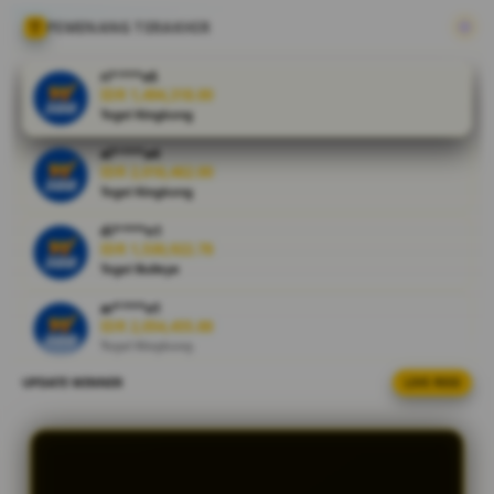
akses cepat,
dan layanan
PEMENANG TERAKHIR
terpercaya.
Cocok untuk
ri****o5
pemain yang
IDR 1,494,318.00
Togel Kingkong
ingin
menikmati
al****a4
hiburan
IDR 2,016,462.00
online
Togel Kingkong
dengan
di****n1
suasana
IDR 1,530,922.78
santai,
Togel Bulleye
praktis, dan
penuh
ar****o1
pilihan
IDR 2,054,455.88
Togel Kingkong
menarik.
UPDATE WINNER
LIVE FEED
ri****o4
V
IDR 1,191,515.76
i
Togel Kingkong
e
ma****i4
w
IDR 1,585,619.24
l