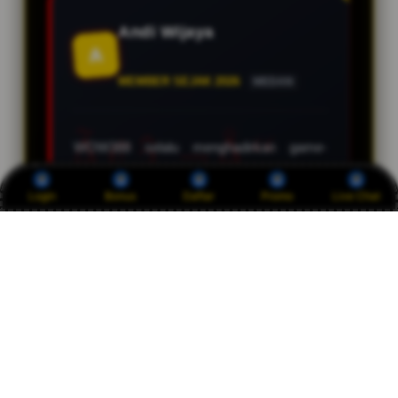
Andi Wijaya
A
MEMBER SEJAK 2026
MEDAN
WOW388 selalu menghadirkan game-
game baru yang seru secara berkala.
Pelayanannya sangat baik dan profesional
Login
Bonus
Daftar
Promo
Live Chat
dalam menjawab setiap pertanyaan
member.