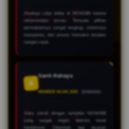
Awalnya coba daftar di WOW388 karena
rekomendasi teman. Ternyata pilihan
permainannya sangat lengkap, sistemnya
transparan, dan proses transaksi berjalan
sangat cepat.
Santi Rahayu
S
MEMBER SEJAK 2026
BANDUNG
Suka sekali dengan tampilan WOW388
yang sangat ringan diakses lewat
handphone. Ditambah lagi layanan