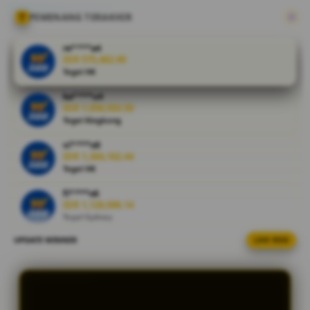
akses cepat,
dan layanan
PEMENANG TERAKHIR
terpercaya.
Cocok untuk
re****a4
pemain yang
IDR 575,462.00
Togel HK
ingin
menikmati
ka****u4
hiburan
IDR 1,058,503.56
online
Togel Kingkong
dengan
vi****o0
suasana
IDR 1,304,162.44
santai,
Togel HK
praktis, dan
penuh
fi****o6
pilihan
IDR 1,128,096.14
Togel Sydney
menarik.
UPDATE WINNER
LIVE FEED
ma****i4
V
IDR 989,440.70
i
Togel Sydney
e
sa****a5
w
IDR 1,115,681.34
l