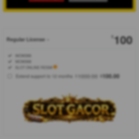
Show More
100
$
Regular License
Regular
Included:
WOW388
License
Included:
WOW388
SELECTED
Included:
SLOT ONLINE RESMI
88
$
1000.00
100.00
Extend support to 12 months
$
$
WOW388
merupakan
toko resmi
slot online
yang
menawarkan
koleksi
permainan
lengkap,