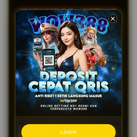
Togel Kingkong
i
WOW388: SITUS
c
ni****o7
IDR 641,577.84
e
SLOT ONLINE
Togel HK
n
s
vi****o2
GACOR RESMI &
e
IDR 414,620.70
d
Togel Kingkong
SLOT ONLINE
e
t
DEPOSIT QRIS
a
i
TERPERCAYA
l
s
WOW388 merupakan situs slot online gacor
terpercaya dan resmi yang menawarkan
permainan lengkap serta kemudahan transaksi
slot online deposit qris teraman. Cocok untuk
LOGIN
pemain yang ingin menikmati hiburan online