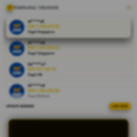
akses cepat,
dan layanan
PEMENANG TERAKHIR
terpercaya.
Cocok untuk
al****a5
pemain yang
IDR 1,790,679.00
Togel Singapore
ingin
menikmati
di****n0
hiburan
IDR 1,597,053.32
online
Togel Singapore
dengan
ka****u7
suasana
IDR 577,162.74
santai,
Togel HK
praktis, dan
penuh
di****n9
pilihan
IDR 1,564,693.66
Togel Bulleye
menarik.
UPDATE WINNER
LIVE FEED
ar****o1
V
IDR 1,458,197.80
i
Togel Japan
e
at****r1
w
IDR 1,696,073.24
l