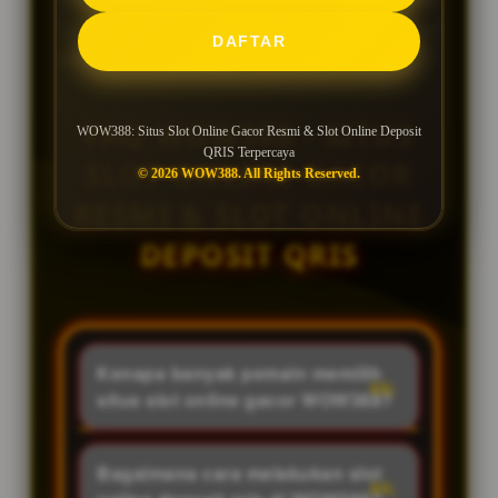
dengan suasana menyenangkan, praktis, dan
DAFTAR
penuh keuntungan menarik.
FAQ WOW388 - SITUS
WOW388: Situs Slot Online Gacor Resmi & Slot Online Deposit
QRIS Terpercaya
SLOT ONLINE GACOR
© 2026 WOW388. All Rights Reserved.
RESMI & SLOT ONLINE
DEPOSIT QRIS
Kenapa banyak pemain memilih
situs slot online gacor WOW388?
Banyak pemain memilih WOW388
karena merupakan situs slot
Bagaimana cara melakukan slot
online gacor resmi dengan sistem