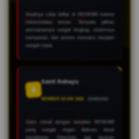
Awalnya coba daftar di WOW388 karena
rekomendasi teman. Ternyata pilihan
permainannya sangat lengkap, sistemnya
transparan, dan proses transaksi berjalan
sangat cepat.
Santi Rahayu
S
MEMBER SEJAK 2026
BANDUNG
Suka sekali dengan tampilan WOW388
yang sangat ringan diakses lewat
handphone. Ditambah lagi layanan