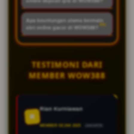
online deposit qris di WOW388?
permainan yang transparan, adil,
Melakukan slot online deposit qris
dan stabil. Selain itu, WOW388
di WOW388 sangatlah mudah.
Apa keuntungan utama bermain
menawarkan berbagai jenis
Anda hanya perlu masuk ke menu
slot online gacor di WOW388?
permainan slot online terlengkap
deposit, pilih opsi QRIS, masukkan
dengan peluang menang yang
Keuntungan utama bermain slot
nominal transfer, lalu scan kode
sangat tinggi.
online gacor di WOW388 adalah
QR yang tersedia menggunakan
Anda bisa menikmati akses
aplikasi e-wallet atau e-banking
permainan tanpa batas 24 jam
TESTIMONI DARI
Anda. Transaksi akan diproses
dengan server terbaik, jaminan
otomatis kurang dari 1 menit.
MEMBER WOW388
pembayaran penuh atas semua
kemenangan Anda, serta
beragam pilihan metode deposit
termasuk slot online deposit qris
yang super praktis dan instan.
Rian Kurniawan
R
MEMBER SEJAK 2025
JAKARTA