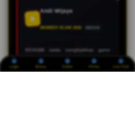
Andi Wijaya
A
MEMBER SEJAK 2026
MEDAN
WOW388 selalu menghadirkan game-
game baru yang seru secara berkala.
Pelayanannya sangat baik dan profesional
Login
Bonus
Daftar
Promo
Live Chat
dalam menjawab setiap pertanyaan
member.