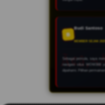
Budi Santoso
B
MEMBER SEJAK 20
Sebagai pemula, saya mer
navigasi situs WOW388 
dipahami. Pilihan permainan