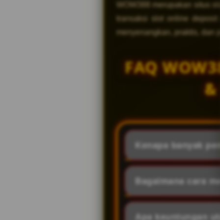
WOW388 merupakan situs slo
transaksi slot online depos
menyenangkan, praktis, dan 
FAQ WOW38
&
Kenapa banyak pem
Banyak pemain memil
permainan yang transp
Bagaimana cara me
slot online terlengka
Melakukan slot onli
deposit, pilih opsi 
Apa keuntungan ut