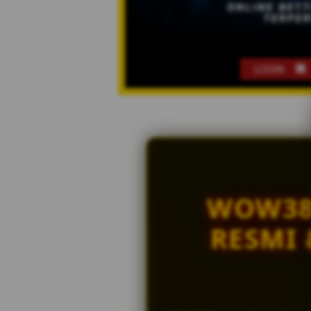
LOGIN
WOW388
RESMI 