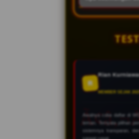
aplikasi e-wallet atau
Keuntungan utama ber
tanpa batas 24 jam d
serta beragam pilihan 
TES
Rian Kurniaw
R
MEMBER SEJAK 20
Awalnya coba daftar di 
teman. Ternyata pilihan p
sistemnya transparan, dan
sangat cepat.