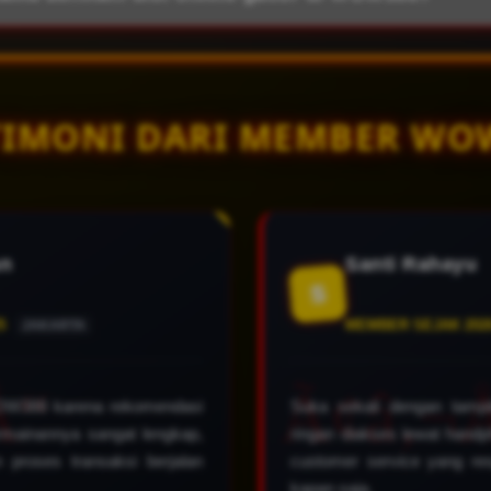
 e-banking Anda. Transaksi akan diproses otomatis kurang da
main slot online gacor di WOW388 adalah Anda bisa meni
engan server terbaik, jaminan pembayaran penuh atas s
metode deposit termasuk slot online deposit qris yang supe
TIMONI DARI MEMBER WO
an
Santi Rahayu
S
25
MEMBER SEJAK 20
JAKARTA
WOW388 karena rekomendasi
Suka sekali dengan tam
ermainannya sangat lengkap,
ringan diakses lewat handp
 proses transaksi berjalan
customer service yang re
kapan saja.