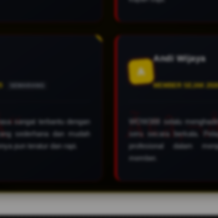
Andi Wijaya
A
25
MEMBER SEJAK 20
SEMARANG
asa sangat terbantu dengan
WOW388 selalu menghadi
yang sederhana dan mudah
seru secara berkala. Pel
nya pun teratur dan rapi.
profesional dalam men
member.