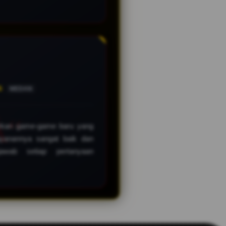
26
MEDAN
rkan game-game baru yang
ayanannya sangat baik dan
jawab setiap pertanyaan