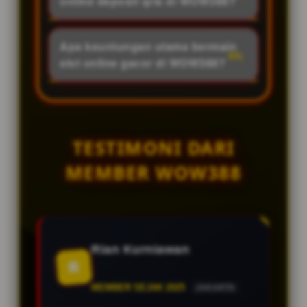
online deposit qris di WOW388?
permainan yang transparan, adil,
Melakukan slot online deposit qris
dan stabil. Selain itu, WOW388
di WOW388 sangatlah mudah.
Apa keuntungan utama bermain
menawarkan berbagai jenis
Anda hanya perlu masuk ke menu
slot online gacor di WOW388?
permainan slot online terlengkap
deposit, pilih opsi QRIS, masukkan
dengan peluang menang yang
Keuntungan utama bermain slot
nominal transfer, lalu scan kode
sangat tinggi.
online gacor di WOW388 adalah
QR yang tersedia menggunakan
Anda bisa menikmati akses
aplikasi e-wallet atau e-banking
permainan tanpa batas 24 jam
TESTIMONI DARI
Anda. Transaksi akan diproses
dengan server terbaik, jaminan
otomatis kurang dari 1 menit.
MEMBER WOW388
pembayaran penuh atas semua
kemenangan Anda, serta
beragam pilihan metode deposit
termasuk slot online deposit qris
yang super praktis dan instan.
Rian Kurniawan
R
MEMBER SEJAK 2025
JAKARTA