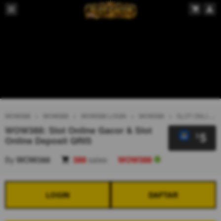
WOW388
WOW388
WOW388 LOGIN
WOW388
SLOT ONLINE RESMI
WOW388: Slot Online Gacor & Slot
5
$
Online Deposit QRIS
By
WOW388
388
sales
WOW388
LOGIN
DAFTAR