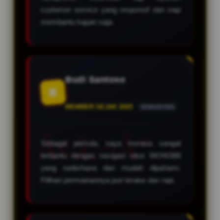
customer service yang responsif dan siap
membantu kapan saja.
Budi Santoso
B
MEMBER SEJAK 2025
SEMARANG
Sebagai pemula, saya merasa sangat
terbantu dengan navigasi situs WOW388
yang sederhana dan mudah dipahami.
Pilihan permainannya pun teratur dan rapi.