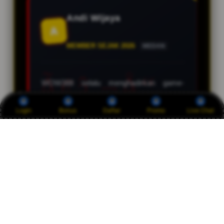
Andi Wijaya
A
MEMBER SEJAK 2026
MEDAN
WOW388 selalu menghadirkan game-
game baru yang seru secara berkala.
Pelayanannya sangat baik dan profesional
Login
Bonus
Daftar
Promo
Live Chat
dalam menjawab setiap pertanyaan
member.