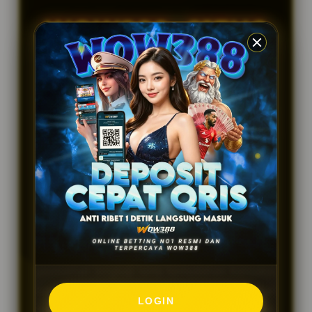
Togel Singapore
i
WOW388: SITUS
c
al****a2
IDR 996,932.22
e
SLOT ONLINE
Togel China
n
s
la****u5
GACOR RESMI &
e
IDR 1,082,026.90
d
Togel Japan
SLOT ONLINE
e
t
DEPOSIT QRIS
a
i
TERPERCAYA
l
s
WOW388 merupakan situs slot online gacor
terpercaya dan resmi yang menawarkan
permainan lengkap serta kemudahan transaksi
slot online deposit qris teraman. Cocok untuk
LOGIN
pemain yang ingin menikmati hiburan online