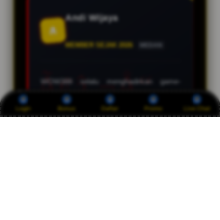
Andi Wijaya
A
MEMBER SEJAK 2026
MEDAN
WOW388 selalu menghadirkan game-
game baru yang seru secara berkala.
Pelayanannya sangat baik dan profesional
Login
Bonus
Daftar
Promo
Live Chat
dalam menjawab setiap pertanyaan
member.