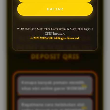
dengan suasana menyenangkan, praktis, dan
DAFTAR
penuh keuntungan menarik.
FAQ WOW388 - SITUS
WOW388: Situs Slot Online Gacor Resmi & Slot Online Deposit
QRIS Terpercaya
SLOT ONLINE GACOR
© 2026 WOW388. All Rights Reserved.
RESMI & SLOT ONLINE
DEPOSIT QRIS
Kenapa banyak pemain memilih
situs slot online gacor WOW388?
Banyak pemain memilih WOW388
karena merupakan situs slot
Bagaimana cara melakukan slot
online gacor resmi dengan sistem