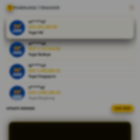
akses cepat,
dan layanan
PEMENANG TERAKHIR
terpercaya.
Cocok untuk
ni****o7
pemain yang
IDR 343,286.00
Togel HK
ingin
menikmati
ar****o0
hiburan
IDR 1,137,818.88
online
Togel Bulleye
dengan
la****u3
suasana
IDR 1,660,082.62
santai,
Togel Singapore
praktis, dan
penuh
ri****o2
pilihan
IDR 2,059,386.54
Togel Kingkong
menarik.
UPDATE WINNER
LIVE FEED
bi****a1
V
IDR 1,385,567.12
i
Togel HK
e
al****a3
w
IDR 1,192,967.16
l