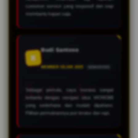
customer service yang responsif dan siap
membantu kapan saja.
Budi Santoso
B
MEMBER SEJAK 2025
SEMARANG
Sebagai pemula, saya merasa sangat
terbantu dengan navigasi situs WOW388
yang sederhana dan mudah dipahami.
Pilihan permainannya pun teratur dan rapi.