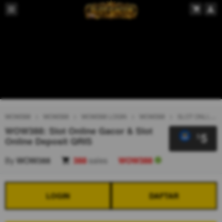
WOW388
WOW388
WOW388 LOGIN
WOW388
SLOT ONLINE RESMI
WOW388: Slot Online Gacor & Slot
5
$
Online Deposit QRIS
By
WOW388
388
sales
WOW388
LOGIN
DAFTAR