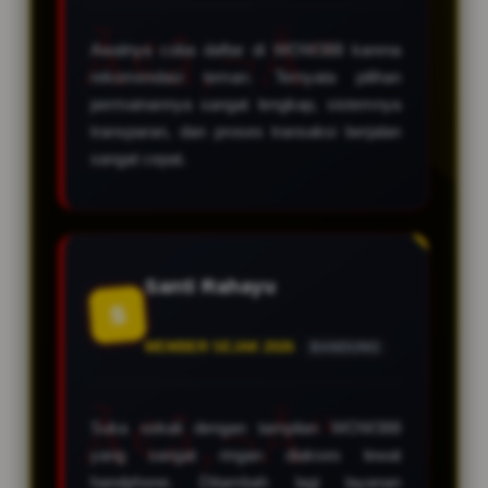
Awalnya coba daftar di WOW388 karena
rekomendasi teman. Ternyata pilihan
permainannya sangat lengkap, sistemnya
transparan, dan proses transaksi berjalan
sangat cepat.
Santi Rahayu
S
MEMBER SEJAK 2026
BANDUNG
Suka sekali dengan tampilan WOW388
yang sangat ringan diakses lewat
handphone. Ditambah lagi layanan