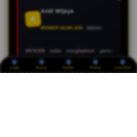
Andi Wijaya
A
MEMBER SEJAK 2026
MEDAN
WOW388 selalu menghadirkan game-
game baru yang seru secara berkala.
Pelayanannya sangat baik dan profesional
Login
Bonus
Daftar
Promo
Live Chat
dalam menjawab setiap pertanyaan
member.