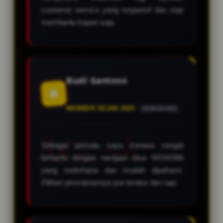
customer service yang responsif dan siap
membantu kapan saja.
Budi Santoso
B
MEMBER SEJAK 2025
SEMARANG
Sebagai pemula, saya merasa sangat
terbantu dengan navigasi situs WOW388
yang sederhana dan mudah dipahami.
Pilihan permainannya pun teratur dan rapi.