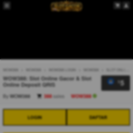
WOW388
WOW388
WOW388 LOGIN
WOW388
SLOT ONLINE RESMI
WOW388: Slot Online Gacor & Slot
5
$
Online Deposit QRIS
By
WOW388
388
sales
WOW388
LOGIN
DAFTAR