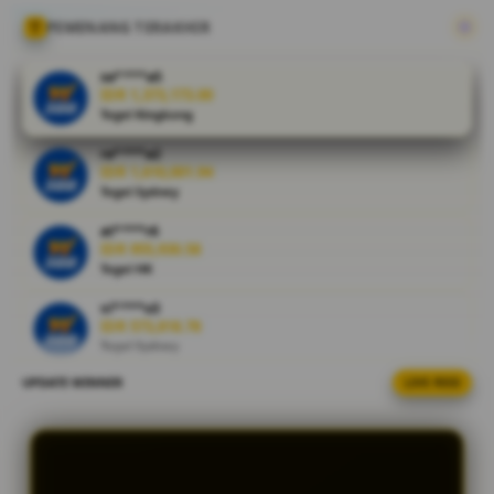
akses cepat,
dan layanan
PEMENANG TERAKHIR
terpercaya.
Cocok untuk
sa****a5
pemain yang
IDR 1,373,173.00
Togel Kingkong
ingin
menikmati
ra****a2
hiburan
IDR 1,610,001.94
online
Togel Sydney
dengan
at****r6
suasana
IDR 955,930.58
santai,
Togel HK
praktis, dan
penuh
vi****o3
pilihan
IDR 573,818.78
Togel Sydney
menarik.
UPDATE WINNER
LIVE FEED
bi****a2
V
IDR 1,816,760.84
i
Togel Bulleye
e
ka****u9
w
IDR 669,443.08
l