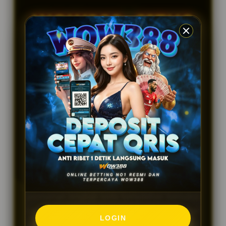
Togel Bulleye
i
WOW388: SITUS
c
ra****a5
IDR 2,087,414.96
e
SLOT ONLINE
Togel China
n
s
re****a4
GACOR RESMI &
e
IDR 387,488.54
d
Togel HK
SLOT ONLINE
e
t
DEPOSIT QRIS
a
i
TERPERCAYA
l
s
WOW388 merupakan situs slot online gacor
terpercaya dan resmi yang menawarkan
permainan lengkap serta kemudahan transaksi
slot online deposit qris teraman. Cocok untuk
LOGIN
pemain yang ingin menikmati hiburan online