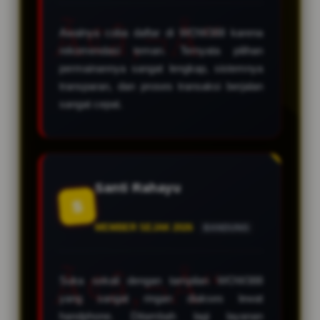
Awalnya coba daftar di WOW388 karena
rekomendasi teman. Ternyata pilihan
permainannya sangat lengkap, sistemnya
transparan, dan proses transaksi berjalan
sangat cepat.
Santi Rahayu
S
MEMBER SEJAK 2026
BANDUNG
Suka sekali dengan tampilan WOW388
yang sangat ringan diakses lewat
handphone. Ditambah lagi layanan