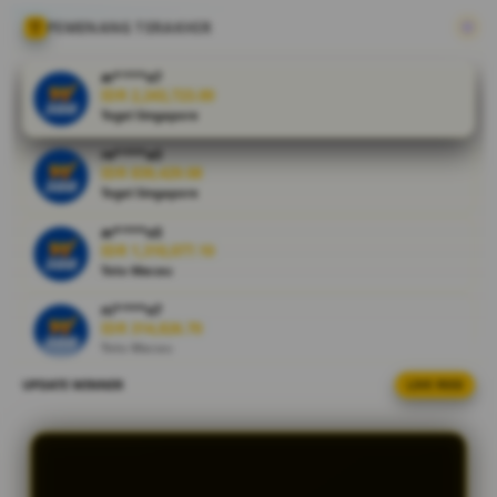
akses cepat,
dan layanan
PEMENANG TERAKHIR
terpercaya.
Cocok untuk
ar****o7
pemain yang
IDR 2,243,723.00
Togel Singapore
ingin
menikmati
re****a3
hiburan
IDR 839,429.08
online
Togel Singapore
dengan
ar****o3
suasana
IDR 1,310,077.10
santai,
Toto Macau
praktis, dan
penuh
ni****o7
pilihan
IDR 314,826.70
Toto Macau
menarik.
UPDATE WINNER
LIVE FEED
al****a8
V
IDR 400,870.12
i
Togel Bulleye
e
sa****a4
w
IDR 1,105,874.14
l