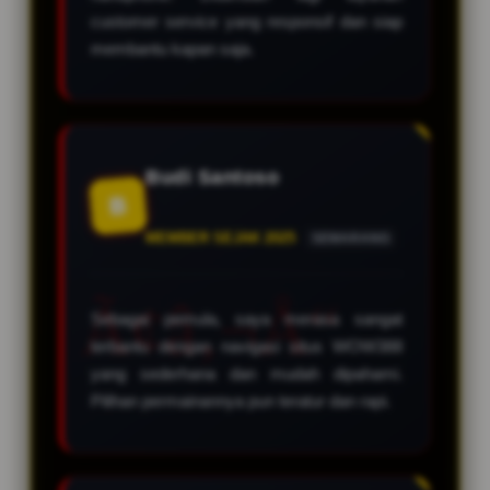
customer service yang responsif dan siap
membantu kapan saja.
Budi Santoso
B
MEMBER SEJAK 2025
SEMARANG
Sebagai pemula, saya merasa sangat
terbantu dengan navigasi situs WOW388
yang sederhana dan mudah dipahami.
Pilihan permainannya pun teratur dan rapi.