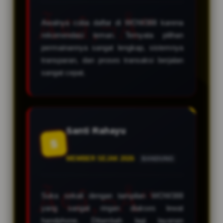
Awalnya coba daftar di WOW388 karena
rekomendasi teman. Ternyata pilihan
permainannya sangat lengkap, sistemnya
transparan, dan proses transaksi berjalan
sangat cepat.
Santi Rahayu
S
MEMBER SEJAK 2026
BANDUNG
Suka sekali dengan tampilan WOW388
yang sangat ringan diakses lewat
handphone. Ditambah lagi layanan