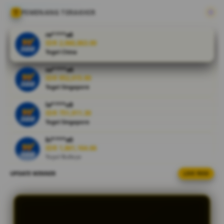
akses cepat,
dan layanan
PEMENANG TERAKHIR
terpercaya.
Cocok untuk
re****a8
pemain yang
IDR 2,060,863.00
Togel China
ingin
menikmati
sa****a6
hiburan
IDR 952,015.90
online
Togel Singapore
dengan
la****u8
suasana
IDR 751,911.30
santai,
Togel Singapore
praktis, dan
penuh
bi****a0
pilihan
IDR 1,861,164.66
Togel Bulleye
menarik.
UPDATE WINNER
LIVE FEED
ma****i3
V
IDR 584,494.36
i
Togel Kingkong
e
bi****a3
w
IDR 1,866,890.72
l