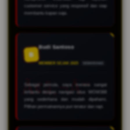
customer service yang responsif dan siap
membantu kapan saja.
Budi Santoso
B
MEMBER SEJAK 2025
SEMARANG
Sebagai pemula, saya merasa sangat
terbantu dengan navigasi situs WOW388
yang sederhana dan mudah dipahami.
Pilihan permainannya pun teratur dan rapi.