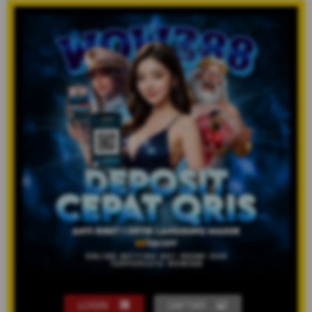
LOGIN
DAFTAR