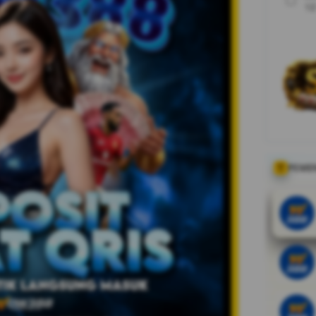
terp
12
meni
santa
V
i
e
w
l
i
c
PEME
e
n
s
e
d
e
t
a
i
l