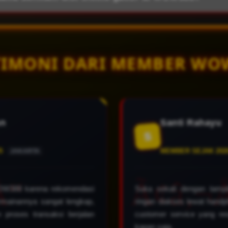
 e-banking Anda. Transaksi akan diproses otomatis kurang da
main slot online gacor di WOW388 adalah Anda bisa meni
engan server terbaik, jaminan pembayaran penuh atas s
metode deposit termasuk slot online deposit qris yang supe
TIMONI DARI MEMBER WO
an
Santi Rahayu
S
25
MEMBER SEJAK 20
JAKARTA
WOW388 karena rekomendasi
Suka sekali dengan tam
ermainannya sangat lengkap,
ringan diakses lewat handp
 proses transaksi berjalan
customer service yang re
kapan saja.