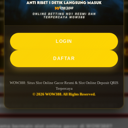
t online gacor terpercaya dan resmi yang menawarkan permai
it qris teraman. Cocok untuk pemain yang ingin menikmati h
penuh keuntungan menarik.
8 - SITUS SLOT ONLINE G
LOGIN
 SLOT ONLINE DEPOSIT QR
DAFTAR
WOW388: Situs Slot Online Gacor Resmi & Slot Online Deposit QRIS
ain memilih situs slot online gacor WOW388?
Terpercaya
© 2026 WOW388. All Rights Reserved.
ih WOW388 karena merupakan situs slot online gacor
aran, adil, dan stabil. Selain itu, WOW388 menawarkan be
lakukan slot online deposit qris di WOW388?
p dengan peluang menang yang sangat tinggi.
ne deposit qris di WOW388 sangatlah mudah. Anda hanya
QRIS, masukkan nominal transfer, lalu scan kode QR yang
ama bermain slot online gacor di WOW388?