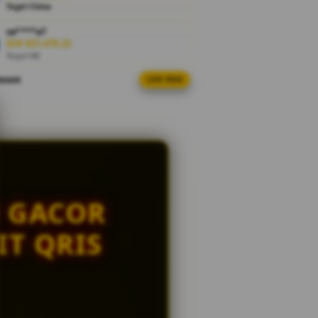
Togel China
sa****a7
IDR 927,478.22
Togel HK
INNER
LIVE FEED
al****a0
IDR 738,206.64
Togel China
ka****u7
IDR 2,081,808.62
Togel HK
ar****o6
IDR 456,589.94
E GACOR
Togel Singapore
ni****o8
IT QRIS
IDR 2,108,815.32
Togel HK