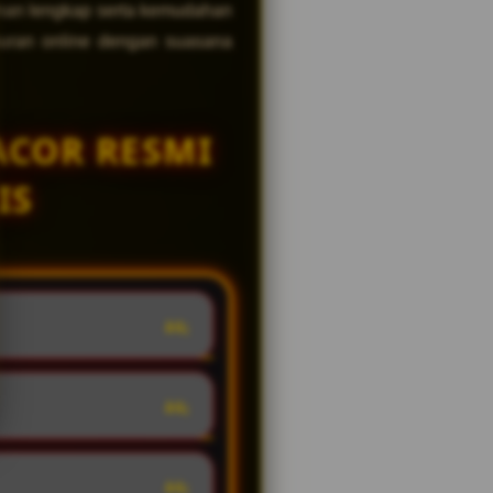
nan lengkap serta kemudahan
iburan online dengan suasana
ACOR RESMI
IS
 resmi dengan sistem
rbagai jenis permainan
 perlu masuk ke menu
 tersedia menggunakan