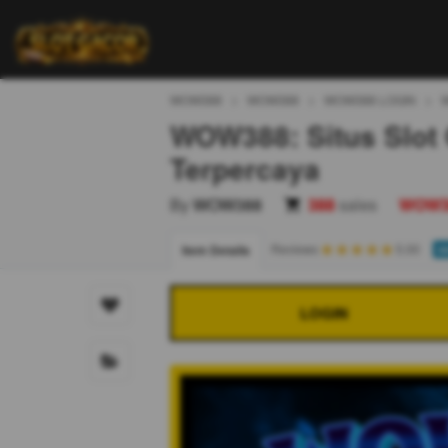
WOW388
WOW388
WOW388 LOGIN
WOW388: Situs Slot 
Terpercaya
By
WOW388
388
sales
WOW3
5.00
Reviews
5.00
Item Details
38
stars
LOGIN