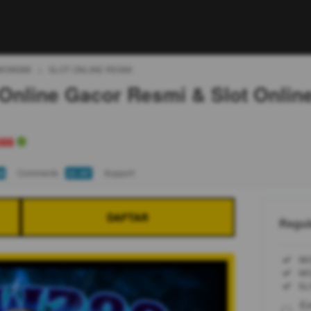
WOW388
SLOT ONLINE RESMI
Online Gacor Resmi & Slot Onlin
88
Comments
Support
8
23.187
DAFTAR
Regul
Regu
Inc
WO
Inc
WOW3
WO
Inc
SL
yang
leng
Ex