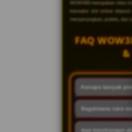
WOW388 merupakan situs slo
transaksi slot online depos
menyenangkan, praktis, dan 
FAQ WOW38
&
Kenapa banyak pem
Banyak pemain memil
permainan yang transp
Bagaimana cara me
slot online terlengka
Melakukan slot onli
deposit, pilih opsi 
Apa keuntungan ut