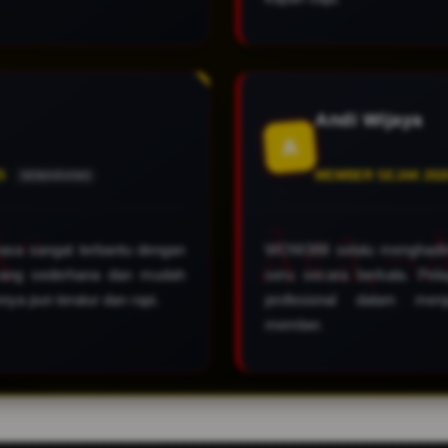
Andi Wijaya
A
25
MEMBER SEJAK 20
SEMARANG
asa sangat terbantu dengan
WOW388 selalu menghadi
yang sederhana dan mudah
seru secara berkala. Pel
nya pun teratur dan rapi.
profesional dalam men
member.