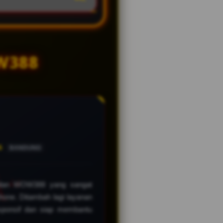
ri 1 menit.
kmati akses permainan
emua kemenangan Anda,
r praktis dan instan.
W388
26
BANDUNG
pilan WOW388 yang sangat
hone. Ditambah lagi layanan
sponsif dan siap membantu