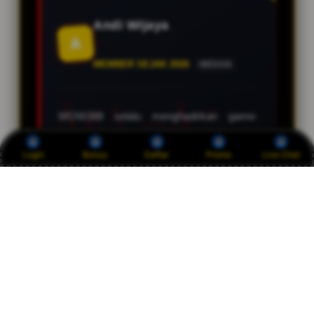
Andi Wijaya
A
MEMBER SEJAK 2026
MEDAN
WOW388 selalu menghadirkan game-
game baru yang seru secara berkala.
Pelayanannya sangat baik dan profesional
Login
Bonus
Daftar
Promo
Live Chat
dalam menjawab setiap pertanyaan
member.