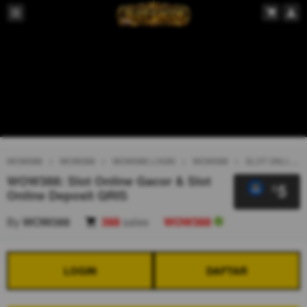
WOW388
WOW388
WOW388 LOGIN
WOW388
SLOT ONLINE RESMI
WOW388: Slot Online Gacor & Slot
5
$
Online Deposit QRIS
By
WOW388
388
sales
WOW388
LOGIN
DAFTAR