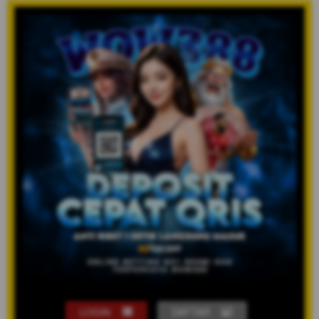
LOGIN
DAFTAR