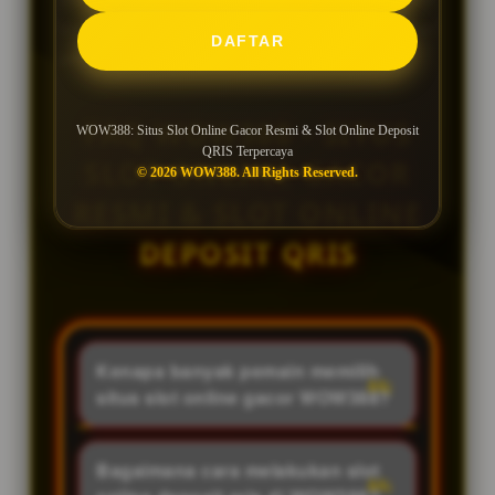
dengan suasana menyenangkan, praktis, dan
DAFTAR
penuh keuntungan menarik.
FAQ WOW388 - SITUS
WOW388: Situs Slot Online Gacor Resmi & Slot Online Deposit
QRIS Terpercaya
SLOT ONLINE GACOR
© 2026 WOW388. All Rights Reserved.
RESMI & SLOT ONLINE
DEPOSIT QRIS
Kenapa banyak pemain memilih
situs slot online gacor WOW388?
Banyak pemain memilih WOW388
karena merupakan situs slot
Bagaimana cara melakukan slot
online gacor resmi dengan sistem