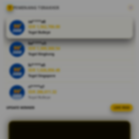
akses cepat,
dan layanan
PEMENANG TERAKHIR
terpercaya.
Cocok untuk
sa****a8
pemain yang
IDR 1,562,706.00
Togel Bulleye
ingin
menikmati
ka****u5
hiburan
IDR 1,399,368.54
online
Togel Kingkong
dengan
bi****a5
suasana
IDR 1,026,856.48
santai,
Togel Singapore
praktis, dan
penuh
ri****o7
pilihan
IDR 286,611.32
Togel Bulleye
menarik.
UPDATE WINNER
LIVE FEED
ni****o0
V
IDR 1,614,279.88
i
Togel Japan
e
ar****o0
w
IDR 445,658.52
l