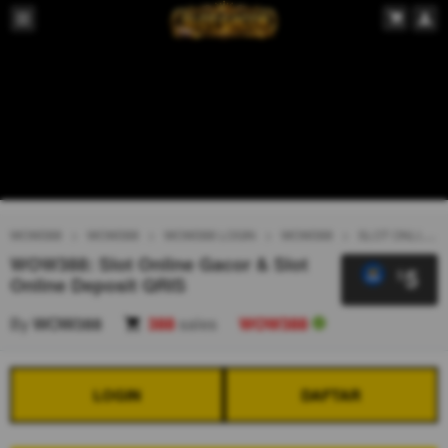
WOW388
WOW388
WOW388 LOGIN
WOW388
SLOT ONLINE RESMI
WOW388: Slot Online Gacor & Slot
5
$
Online Deposit QRIS
By
WOW388
388
sales
WOW388
LOGIN
DAFTAR