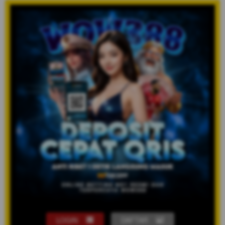
LOGIN
DAFTAR