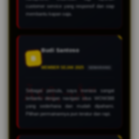
customer service yang responsif dan siap
membantu kapan saja.
Budi Santoso
B
MEMBER SEJAK 2025
SEMARANG
Sebagai pemula, saya merasa sangat
terbantu dengan navigasi situs WOW388
yang sederhana dan mudah dipahami.
Pilihan permainannya pun teratur dan rapi.