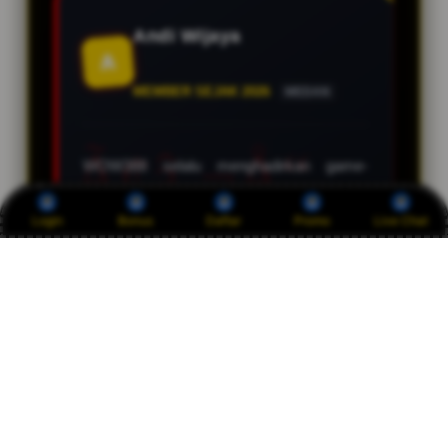
Andi Wijaya
A
MEMBER SEJAK 2026
MEDAN
WOW388 selalu menghadirkan game-
game baru yang seru secara berkala.
Pelayanannya sangat baik dan profesional
Login
Bonus
Daftar
Promo
Live Chat
dalam menjawab setiap pertanyaan
member.