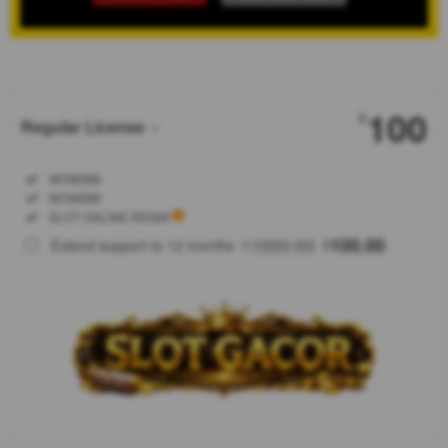
Show More
100
$
Regular License
Regular
Included:
WOW388
License
Included:
WOW388
SELECTED
Included:
SLOT ONLINE RESMI
88
$
1000.00
100.00
Extend support to 12 months
$
$
WOW388
merupakan
toko resmi
slot online
yang
menawarkan
koleksi
permainan
lengkap,