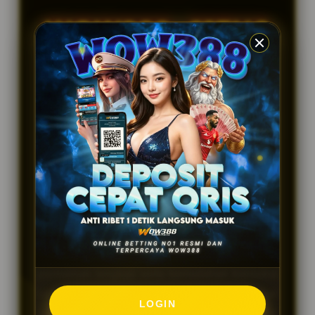
Togel Japan
i
WOW388: SITUS
c
ni****o7
IDR 1,789,103.06
e
SLOT ONLINE
Togel Bulleye
n
s
ri****o2
GACOR RESMI &
e
IDR 1,248,705.84
d
Togel Japan
SLOT ONLINE
e
t
DEPOSIT QRIS
a
i
TERPERCAYA
l
s
WOW388 merupakan situs slot online gacor
terpercaya dan resmi yang menawarkan
permainan lengkap serta kemudahan transaksi
slot online deposit qris teraman. Cocok untuk
LOGIN
pemain yang ingin menikmati hiburan online