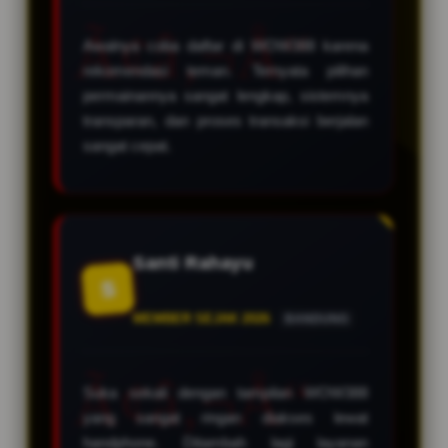
Awalnya coba daftar di WOW388 karena
rekomendasi teman. Ternyata pilihan
permainannya sangat lengkap, sistemnya
transparan, dan proses transaksi berjalan
sangat cepat.
Santi Rahayu
S
MEMBER SEJAK 2026
BANDUNG
Suka sekali dengan tampilan WOW388
yang sangat ringan diakses lewat
handphone. Ditambah lagi layanan