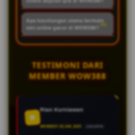
online deposit qris di WOW388?
permainan yang transparan, adil,
Melakukan slot online deposit qris
dan stabil. Selain itu, WOW388
di WOW388 sangatlah mudah.
Apa keuntungan utama bermain
menawarkan berbagai jenis
Anda hanya perlu masuk ke menu
slot online gacor di WOW388?
permainan slot online terlengkap
deposit, pilih opsi QRIS, masukkan
dengan peluang menang yang
Keuntungan utama bermain slot
nominal transfer, lalu scan kode
sangat tinggi.
online gacor di WOW388 adalah
QR yang tersedia menggunakan
Anda bisa menikmati akses
aplikasi e-wallet atau e-banking
permainan tanpa batas 24 jam
TESTIMONI DARI
Anda. Transaksi akan diproses
dengan server terbaik, jaminan
otomatis kurang dari 1 menit.
MEMBER WOW388
pembayaran penuh atas semua
kemenangan Anda, serta
beragam pilihan metode deposit
termasuk slot online deposit qris
yang super praktis dan instan.
Rian Kurniawan
R
MEMBER SEJAK 2025
JAKARTA