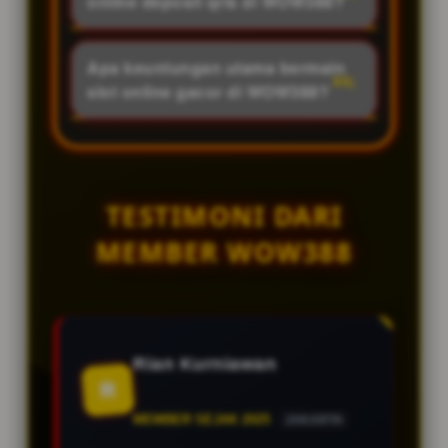
online deposit qris di WOW388?
permainan yang transparan, adil,
Melakukan slot online deposit qris
dan stabil. Selain itu, WOW388
di WOW388 sangatlah mudah.
Apa keuntungan utama bermain
menawarkan berbagai jenis
Anda hanya perlu masuk ke menu
slot online gacor di WOW388?
permainan slot online terlengkap
deposit, pilih opsi QRIS, masukkan
dengan peluang menang yang
Keuntungan utama bermain slot
nominal transfer, lalu scan kode
sangat tinggi.
online gacor di WOW388 adalah
QR yang tersedia menggunakan
Anda bisa menikmati akses
aplikasi e-wallet atau e-banking
permainan tanpa batas 24 jam
TESTIMONI DARI
Anda. Transaksi akan diproses
dengan server terbaik, jaminan
otomatis kurang dari 1 menit.
MEMBER WOW388
pembayaran penuh atas semua
kemenangan Anda, serta
beragam pilihan metode deposit
termasuk slot online deposit qris
yang super praktis dan instan.
Rian Kurniawan
R
MEMBER SEJAK 2025
JAKARTA