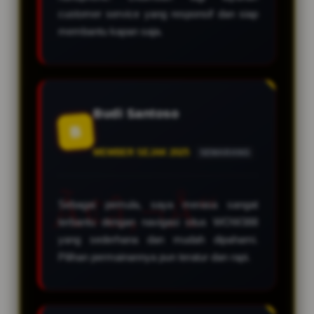
customer service yang responsif dan siap
membantu kapan saja.
Budi Santoso
B
MEMBER SEJAK 2025
SEMARANG
Sebagai pemula, saya merasa sangat
terbantu dengan navigasi situs WOW388
yang sederhana dan mudah dipahami.
Pilihan permainannya pun teratur dan rapi.