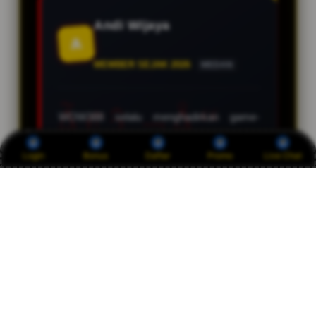
Andi Wijaya
A
MEMBER SEJAK 2026
MEDAN
WOW388 selalu menghadirkan game-
game baru yang seru secara berkala.
Pelayanannya sangat baik dan profesional
Login
Bonus
Daftar
Promo
Live Chat
dalam menjawab setiap pertanyaan
member.