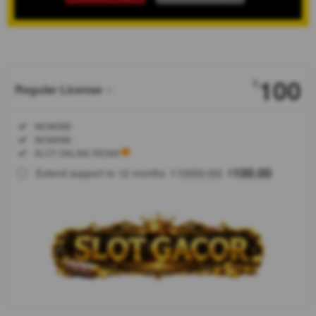
Show More
100
$
Regular License
Regular
Included:
WOW388
License
Included:
WOW388
SELECTED
Included:
SLOT ONLINE RESMI
88
$
1000.00
100.00
Extend support to 12 months
$
$
WOW388
merupakan
toko resmi
slot online
yang
menawarkan
koleksi
permainan
lengkap,