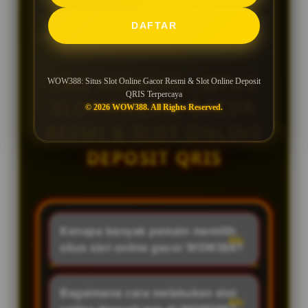
dengan suasana menyenangkan, praktis, dan
DAFTAR
penuh keuntungan menarik.
FAQ WOW388 - SITUS
WOW388: Situs Slot Online Gacor Resmi & Slot Online Deposit
QRIS Terpercaya
SLOT ONLINE GACOR
© 2026 WOW388. All Rights Reserved.
RESMI & SLOT ONLINE
DEPOSIT QRIS
Kenapa banyak pemain memilih
situs slot online gacor WOW388?
Banyak pemain memilih WOW388
karena merupakan situs slot
Bagaimana cara melakukan slot
online gacor resmi dengan sistem