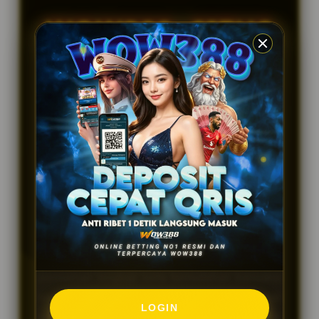
Togel Sydney
i
WOW388: SITUS
c
ma****i2
IDR 648,557.68
e
SLOT ONLINE
Togel China
n
s
ma****i3
GACOR RESMI &
e
IDR 1,194,690.80
d
Togel China
SLOT ONLINE
e
t
DEPOSIT QRIS
a
i
TERPERCAYA
l
s
WOW388 merupakan situs slot online gacor
terpercaya dan resmi yang menawarkan
permainan lengkap serta kemudahan transaksi
slot online deposit qris teraman. Cocok untuk
LOGIN
pemain yang ingin menikmati hiburan online