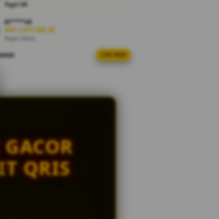
Togel HK
di****n0
IDR 1,917,536.38
Togel China
INNER
LIVE FEED
sa****a7
IDR 1,051,010.40
Togel Sydney
ar****o6
IDR 1,891,041.36
Toto Macau
al****a2
IDR 1,692,102.80
E GACOR
Togel China
fi****o6
IT QRIS
IDR 483,652.40
Toto Macau