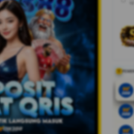
terp
12
meni
santa
V
i
e
w
l
i
c
PEME
e
n
s
e
d
e
t
a
i
l