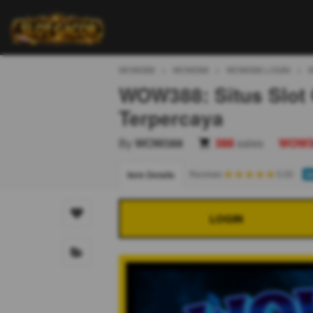
WOW388
WOW388
WOW388 LOGIN
WOW388: Situs Slot 
Terpercaya
By
WOW388
388
sales
WOW3
5.00
Reviews
5.00
Item Details
38
stars
LOGIN