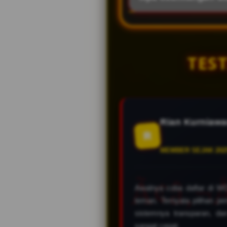
aplikasi e-wallet atau
Keuntungan utama ber
tanpa batas 24 jam d
serta beragam pilihan 
TES
Rian Kurniaw
R
MEMBER SEJAK 20
Awalnya coba daftar di 
teman. Ternyata pilihan p
sistemnya transparan, dan
sangat cepat.