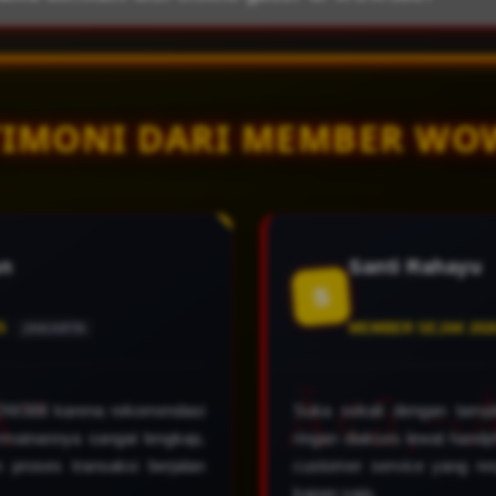
 e-banking Anda. Transaksi akan diproses otomatis kurang da
main slot online gacor di WOW388 adalah Anda bisa meni
engan server terbaik, jaminan pembayaran penuh atas s
metode deposit termasuk slot online deposit qris yang supe
TIMONI DARI MEMBER WO
an
Santi Rahayu
S
25
MEMBER SEJAK 20
JAKARTA
WOW388 karena rekomendasi
Suka sekali dengan tam
ermainannya sangat lengkap,
ringan diakses lewat handp
 proses transaksi berjalan
customer service yang re
kapan saja.