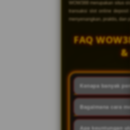
WOW388 merupakan situs slo
transaksi slot online depos
menyenangkan, praktis, dan 
FAQ WOW38
&
Kenapa banyak pem
Banyak pemain memil
permainan yang transp
Bagaimana cara me
slot online terlengka
Melakukan slot onli
deposit, pilih opsi 
Apa keuntungan ut