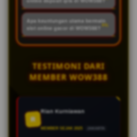
online deposit qris di WOW388?
permainan yang transparan, adil,
Melakukan slot online deposit qris
dan stabil. Selain itu, WOW388
di WOW388 sangatlah mudah.
Apa keuntungan utama bermain
menawarkan berbagai jenis
Anda hanya perlu masuk ke menu
slot online gacor di WOW388?
permainan slot online terlengkap
deposit, pilih opsi QRIS, masukkan
dengan peluang menang yang
Keuntungan utama bermain slot
nominal transfer, lalu scan kode
sangat tinggi.
online gacor di WOW388 adalah
QR yang tersedia menggunakan
Anda bisa menikmati akses
aplikasi e-wallet atau e-banking
permainan tanpa batas 24 jam
TESTIMONI DARI
Anda. Transaksi akan diproses
dengan server terbaik, jaminan
otomatis kurang dari 1 menit.
MEMBER WOW388
pembayaran penuh atas semua
kemenangan Anda, serta
beragam pilihan metode deposit
termasuk slot online deposit qris
yang super praktis dan instan.
Rian Kurniawan
R
MEMBER SEJAK 2025
JAKARTA