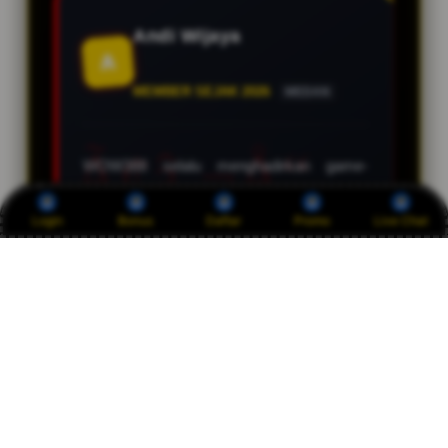
Andi Wijaya
A
MEMBER SEJAK 2026
MEDAN
WOW388 selalu menghadirkan game-
game baru yang seru secara berkala.
Pelayanannya sangat baik dan profesional
Login
Bonus
Daftar
Promo
Live Chat
dalam menjawab setiap pertanyaan
member.