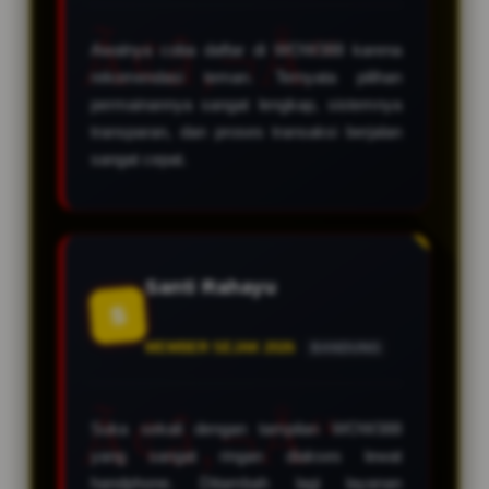
Awalnya coba daftar di WOW388 karena
rekomendasi teman. Ternyata pilihan
permainannya sangat lengkap, sistemnya
transparan, dan proses transaksi berjalan
sangat cepat.
Santi Rahayu
S
MEMBER SEJAK 2026
BANDUNG
Suka sekali dengan tampilan WOW388
yang sangat ringan diakses lewat
handphone. Ditambah lagi layanan