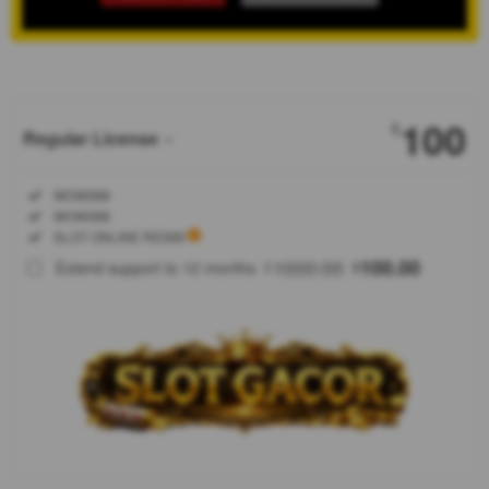
Show More
100
$
Regular License
Regular
Included:
WOW388
License
Included:
WOW388
SELECTED
Included:
SLOT ONLINE RESMI
88
$
1000.00
100.00
Extend support to 12 months
$
$
WOW388
merupakan
toko resmi
slot online
yang
menawarkan
koleksi
permainan
lengkap,