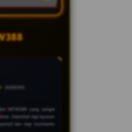
ri 1 menit.
kmati akses permainan
emua kemenangan Anda,
r praktis dan instan.
W388
26
BANDUNG
pilan WOW388 yang sangat
hone. Ditambah lagi layanan
sponsif dan siap membantu