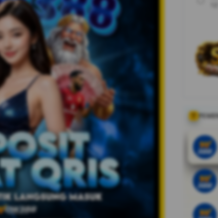
terp
12
meni
santa
V
i
e
w
l
i
c
PEME
e
n
s
e
d
e
t
a
i
l