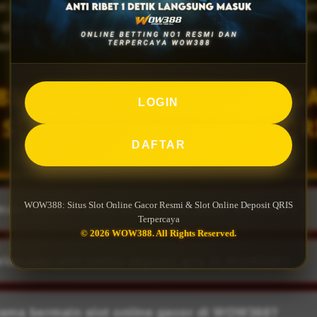
t online gacor terpercaya dan resmi yang menawarkan permai
it qris teraman. Cocok untuk pemain yang ingin menikmati h
penuh keuntungan menarik.
8 - SITUS SLOT ONLINE G
LOGIN
 SLOT ONLINE DEPOSIT QR
DAFTAR
WOW388: Situs Slot Online Gacor Resmi & Slot Online Deposit QRIS
ain memilih situs slot online gacor WOW388?
Terpercaya
© 2026 WOW388. All Rights Reserved.
ih WOW388 karena merupakan situs slot online gacor
aran, adil, dan stabil. Selain itu, WOW388 menawarkan be
lakukan slot online deposit qris di WOW388?
p dengan peluang menang yang sangat tinggi.
ne deposit qris di WOW388 sangatlah mudah. Anda hanya
QRIS, masukkan nominal transfer, lalu scan kode QR yang
ama bermain slot online gacor di WOW388?