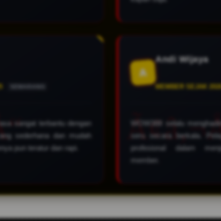
Andi Wijaya
A
25
MEMBER SEJAK 20
SEMARANG
asa sangat terbantu dengan
WOW388 selalu menghadi
yang sederhana dan mudah
seru secara berkala. Pel
nya pun teratur dan rapi.
profesional dalam men
member.