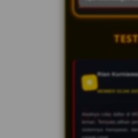
aplikasi e-wallet atau
Keuntungan utama ber
tanpa batas 24 jam d
serta beragam pilihan 
TES
Rian Kurniaw
R
MEMBER SEJAK 20
Awalnya coba daftar di 
teman. Ternyata pilihan p
sistemnya transparan, dan
sangat cepat.