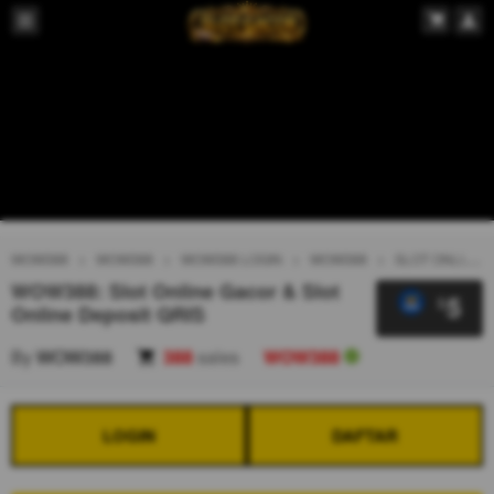
WOW388
WOW388
WOW388 LOGIN
WOW388
SLOT ONLINE RESMI
WOW388: Slot Online Gacor & Slot
5
$
Online Deposit QRIS
By
WOW388
388
sales
WOW388
LOGIN
DAFTAR