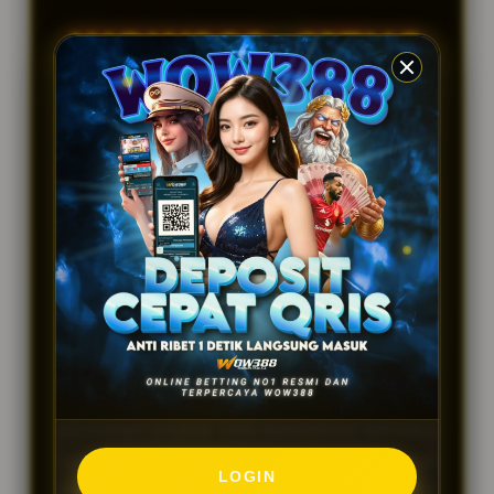
Togel Bulleye
i
WOW388: SITUS
c
ri****o8
IDR 317,749.18
e
SLOT ONLINE
Togel Singapore
n
s
ri****o8
GACOR RESMI &
e
IDR 1,411,201.14
d
Togel China
SLOT ONLINE
e
t
DEPOSIT QRIS
a
i
TERPERCAYA
l
s
WOW388 merupakan situs slot online gacor
terpercaya dan resmi yang menawarkan
permainan lengkap serta kemudahan transaksi
slot online deposit qris teraman. Cocok untuk
LOGIN
pemain yang ingin menikmati hiburan online