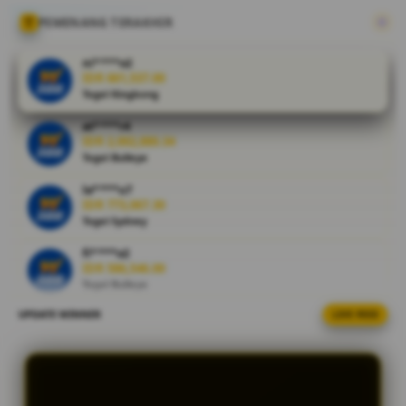
akses cepat,
dan layanan
PEMENANG TERAKHIR
terpercaya.
Cocok untuk
ni****o2
pemain yang
IDR 661,537.00
Togel Kingkong
ingin
menikmati
at****r4
hiburan
IDR 2,002,880.34
online
Togel Bulleye
dengan
la****u7
suasana
IDR 773,067.30
santai,
Togel Sydney
praktis, dan
penuh
fi****o2
pilihan
IDR 586,546.00
Togel Bulleye
menarik.
UPDATE WINNER
LIVE FEED
vi****o3
V
IDR 1,703,764.84
i
Toto Macau
e
ma****i7
w
IDR 1,718,546.98
l