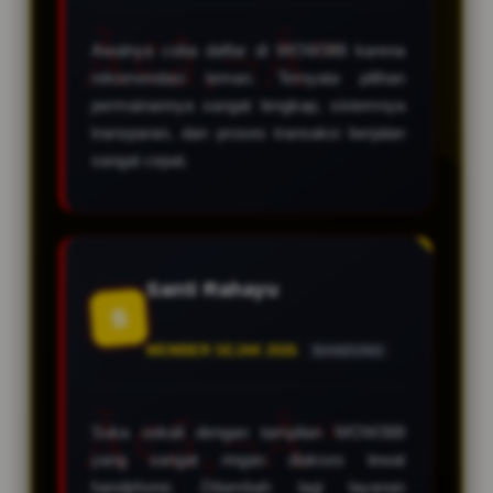
Awalnya coba daftar di WOW388 karena
rekomendasi teman. Ternyata pilihan
permainannya sangat lengkap, sistemnya
transparan, dan proses transaksi berjalan
sangat cepat.
Santi Rahayu
S
MEMBER SEJAK 2026
BANDUNG
Suka sekali dengan tampilan WOW388
yang sangat ringan diakses lewat
handphone. Ditambah lagi layanan