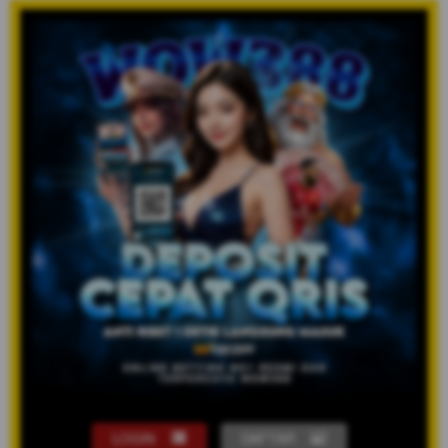
LOGIN
DAFTAR