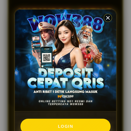
Togel Japan
i
WOW388: SITUS
c
ka****u2
IDR 1,432,756.48
e
SLOT ONLINE
Togel Bulleye
n
s
re****a3
GACOR RESMI &
e
IDR 462,718.62
d
Togel Kingkong
SLOT ONLINE
e
t
DEPOSIT QRIS
a
i
TERPERCAYA
l
s
WOW388 merupakan situs slot online gacor
terpercaya dan resmi yang menawarkan
permainan lengkap serta kemudahan transaksi
slot online deposit qris teraman. Cocok untuk
LOGIN
pemain yang ingin menikmati hiburan online