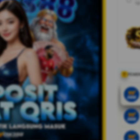
terp
12
meni
santa
V
i
e
w
l
i
c
PEME
e
n
s
e
d
e
t
a
i
l