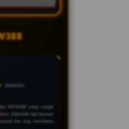
ri 1 menit.
kmati akses permainan
emua kemenangan Anda,
r praktis dan instan.
W388
26
BANDUNG
pilan WOW388 yang sangat
hone. Ditambah lagi layanan
sponsif dan siap membantu