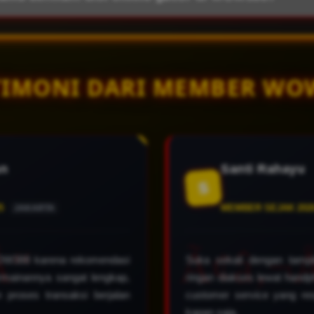
 e-banking Anda. Transaksi akan diproses otomatis kurang da
main slot online gacor di WOW388 adalah Anda bisa meni
engan server terbaik, jaminan pembayaran penuh atas s
metode deposit termasuk slot online deposit qris yang supe
TIMONI DARI MEMBER WO
an
Santi Rahayu
S
25
MEMBER SEJAK 20
JAKARTA
WOW388 karena rekomendasi
Suka sekali dengan tam
ermainannya sangat lengkap,
ringan diakses lewat handp
 proses transaksi berjalan
customer service yang re
kapan saja.