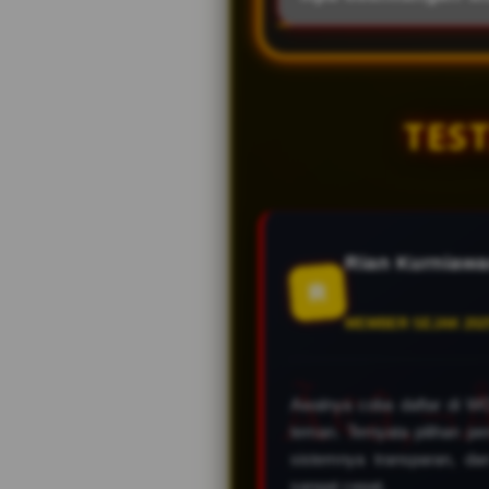
aplikasi e-wallet atau
Keuntungan utama ber
tanpa batas 24 jam d
serta beragam pilihan 
TES
Rian Kurniaw
R
MEMBER SEJAK 20
Awalnya coba daftar di 
teman. Ternyata pilihan p
sistemnya transparan, dan
sangat cepat.