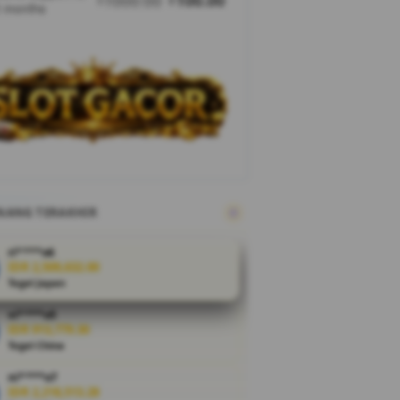
1000.00
100.00
ercaya. Cocok untuk pemain yang ingin
 months
kmati hiburan online dengan suasana
i, praktis, dan penuh pilihan menarik.
NANG TERAKHIR
ri****o6
IDR 2,509,632.00
Togel Japan
vi****o5
IDR 913,779.30
Togel China
ni****o7
IDR 2,218,513.28