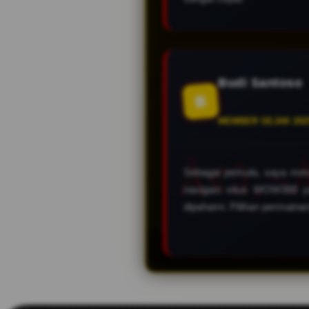
Budi Santoso
B
MEMBER SEJAK 20
Sebagai pemula, saya mer
navigasi situs WOW388 
dipahami. Pilihan permainan