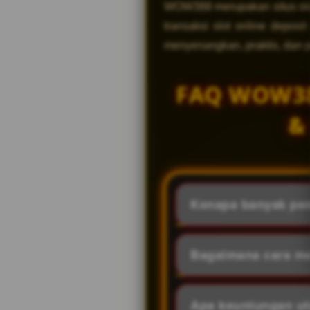
WOW388 merupakan situs slo
transaksi slot online depos
menyenangkan, praktis, dan 
FAQ WOW38
&
Kenapa banyak pem
Banyak pemain memil
permainan yang transp
Bagaimana cara me
slot online terlengka
Melakukan slot onli
deposit, pilih opsi 
Apa keuntungan ut